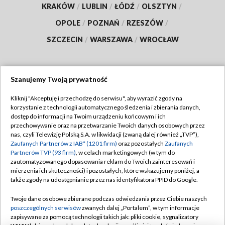
KRAKÓW
/
LUBLIN
/
ŁÓDŹ
/
OLSZTYN
/
OPOLE
/
POZNAŃ
/
RZESZÓW
/
SZCZECIN
/
WARSZAWA
/
WROCŁAW
Szanujemy Twoją prywatność
Dołącz do nas:
Kliknij "Akceptuję i przechodzę do serwisu", aby wyrazić zgody na
korzystanie z technologii automatycznego śledzenia i zbierania danych,
TVP
dostęp do informacji na Twoim urządzeniu końcowym i ich
Abonament TVP
przechowywanie oraz na przetwarzanie Twoich danych osobowych przez
Regulamin TVP
nas, czyli Telewizję Polską S.A. w likwidacji (zwaną dalej również „TVP”),
Emisja w TVP
Zaufanych Partnerów z IAB* (1201 firm)
oraz pozostałych
Zaufanych
Polityka prywatności
Partnerów TVP (93 firm)
, w celach marketingowych (w tym do
Centrum informacji TVP
Moje zgody
zautomatyzowanego dopasowania reklam do Twoich zainteresowań i
mierzenia ich skuteczności) i pozostałych, które wskazujemy poniżej, a
Naziemna Telewizja Cyfrowa
Pomoc
także zgody na udostępnianie przez nas identyfikatora PPID do Google.
Sklep TVP
Biuro reklamy
Twoje dane osobowe zbierane podczas odwiedzania przez Ciebie naszych
Rada Programowa
poszczególnych serwisów
zwanych dalej „Portalem”, w tym informacje
Kontakt
zapisywane za pomocą technologii takich jak: pliki cookie, sygnalizatory
System NOS