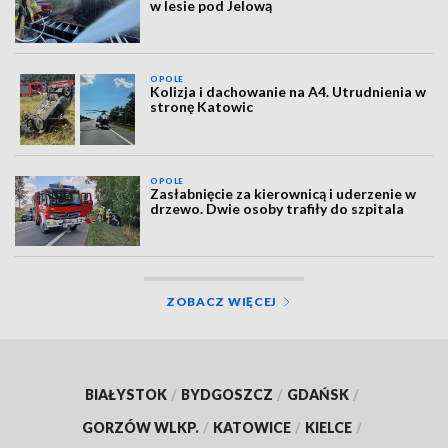
w lesie pod Jelową
OPOLE
Kolizja i dachowanie na A4. Utrudnienia w
stronę Katowic
OPOLE
Zasłabnięcie za kierownicą i uderzenie w
drzewo. Dwie osoby trafiły do szpitala
ZOBACZ WIĘCEJ
BIAŁYSTOK
/
BYDGOSZCZ
/
GDAŃSK
/
GORZÓW WLKP.
/
KATOWICE
/
KIELCE
/