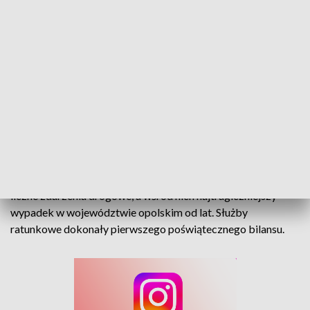
71 interwencji i wiele ofiar. To były pracowite święta dla służb ratunkowych
8 ofiar śmiertelnych,19 pożarów, incydent na torach oraz
liczne zdarzenia drogowe, a wśród nich najtragiczniejszy
wypadek w województwie opolskim od lat. Służby
ratunkowe dokonały pierwszego poświątecznego bilansu.