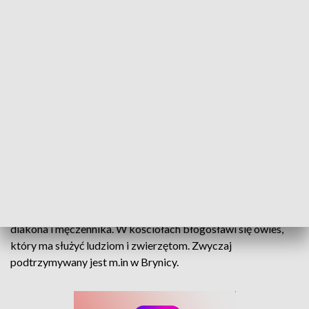
Owies na św. Szczepana. Służy jako zasiew na wiosnę oraz pokarm dla zwierząt
Na świętego Szczepana - rzucaj owsem w kapłana! W drugi
dzień Świąt Bożego Narodzenia katolicy wspominają
diakona i męczennika. W kościołach błogosławi się owies,
który ma służyć ludziom i zwierzętom. Zwyczaj
podtrzymywany jest m.in w Brynicy.