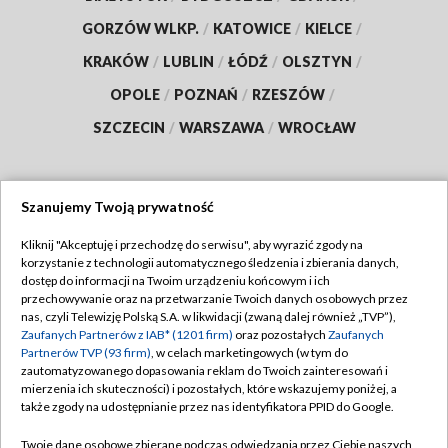
GORZÓW WLKP.
/
KATOWICE
/
KIELCE
/
KRAKÓW
/
LUBLIN
/
ŁÓDŹ
/
OLSZTYN
/
OPOLE
/
POZNAŃ
/
RZESZÓW
/
SZCZECIN
/
WARSZAWA
/
WROCŁAW
Szanujemy Twoją prywatność
Dołącz do nas:
Kliknij "Akceptuję i przechodzę do serwisu", aby wyrazić zgody na
korzystanie z technologii automatycznego śledzenia i zbierania danych,
TVP
dostęp do informacji na Twoim urządzeniu końcowym i ich
Abonament TVP
przechowywanie oraz na przetwarzanie Twoich danych osobowych przez
Regulamin TVP
nas, czyli Telewizję Polską S.A. w likwidacji (zwaną dalej również „TVP”),
Emisja w TVP
Zaufanych Partnerów z IAB* (1201 firm)
oraz pozostałych
Zaufanych
Polityka prywatności
Partnerów TVP (93 firm)
, w celach marketingowych (w tym do
Centrum informacji TVP
Moje zgody
zautomatyzowanego dopasowania reklam do Twoich zainteresowań i
mierzenia ich skuteczności) i pozostałych, które wskazujemy poniżej, a
Naziemna Telewizja Cyfrowa
Pomoc
także zgody na udostępnianie przez nas identyfikatora PPID do Google.
Sklep TVP
Biuro reklamy
Twoje dane osobowe zbierane podczas odwiedzania przez Ciebie naszych