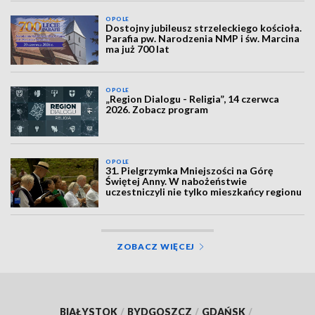
OPOLE
Dostojny jubileusz strzeleckiego kościoła.
Parafia pw. Narodzenia NMP i św. Marcina
ma już 700 lat
OPOLE
„Region Dialogu - Religia”, 14 czerwca
2026. Zobacz program
OPOLE
31. Pielgrzymka Mniejszości na Górę
Świętej Anny. W nabożeństwie
uczestniczyli nie tylko mieszkańcy regionu
ZOBACZ WIĘCEJ
BIAŁYSTOK
/
BYDGOSZCZ
/
GDAŃSK
/