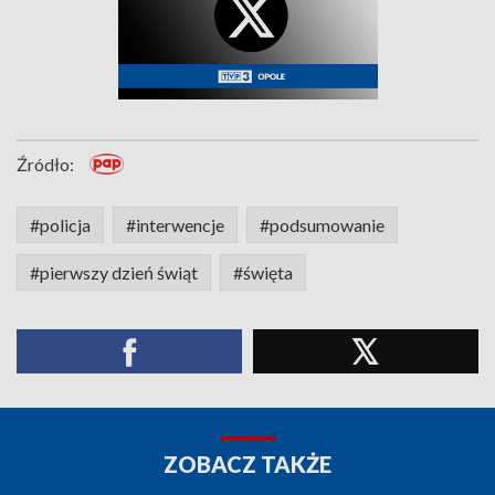
Źródło:
#policja
#interwencje
#podsumowanie
#pierwszy dzień świąt
#święta
ZOBACZ TAKŻE