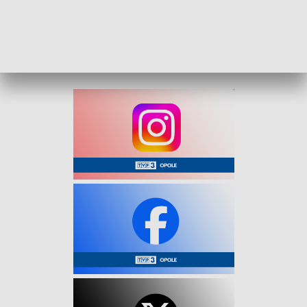
W czwartek doszło do 14 wypadków, w których zginęły
dwie osoby a 17 osób zostało rannych.