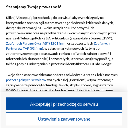
Szanujemy Twoją prywatność
Dołącz do nas:
Kliknij "Akceptuję i przechodzę do serwisu", aby wyrazić zgody na
korzystanie z technologii automatycznego śledzenia i zbierania danych,
TVP
dostęp do informacji na Twoim urządzeniu końcowym i ich
Abonament TVP
przechowywanie oraz na przetwarzanie Twoich danych osobowych przez
Regulamin TVP
nas, czyli Telewizję Polską S.A. w likwidacji (zwaną dalej również „TVP”),
Emisja w TVP
Zaufanych Partnerów z IAB* (1201 firm)
oraz pozostałych
Zaufanych
Polityka prywatności
Partnerów TVP (93 firm)
, w celach marketingowych (w tym do
Centrum informacji TVP
Moje zgody
zautomatyzowanego dopasowania reklam do Twoich zainteresowań i
mierzenia ich skuteczności) i pozostałych, które wskazujemy poniżej, a
Naziemna Telewizja Cyfrowa
Pomoc
także zgody na udostępnianie przez nas identyfikatora PPID do Google.
Sklep TVP
Biuro reklamy
Twoje dane osobowe zbierane podczas odwiedzania przez Ciebie naszych
Rada Programowa
poszczególnych serwisów
zwanych dalej „Portalem”, w tym informacje
Kontakt
zapisywane za pomocą technologii takich jak: pliki cookie, sygnalizatory
System NOS
WWW lub innych podobnych technologii umożliwiających świadczenie
dopasowanych i bezpiecznych usług, personalizację treści oraz reklam,
Informacje o nadawcy
Kanały
udostępnianie funkcji mediów społecznościowych oraz analizowanie
Akceptuję i przechodzę do serwisu
ruchu w Internecie.
Program dla prasy
©2026 Telewizja Polska S.A. w likwidacji
Biuro Reklamy
Twoje dane osobowe zbierane podczas odwiedzania przez Ciebie
Ustawienia zaawansowane
poszczególnych serwisów
na Portalu, takie jak adresy IP, identyfikatory
Ogłoszenie przetargowe
Twoich urządzeń końcowych i identyfikatory plików cookie, informacje o