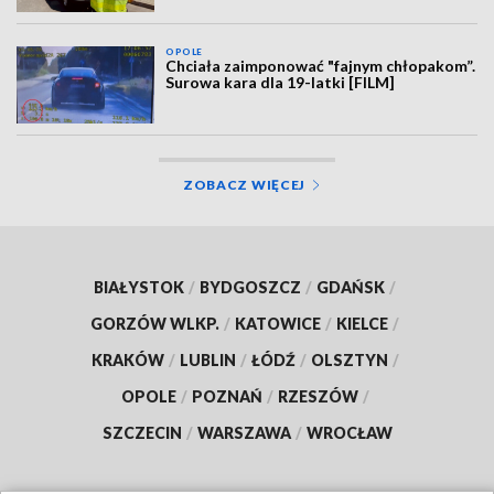
OPOLE
Chciała zaimponować "fajnym chłopakom”.
Surowa kara dla 19-latki [FILM]
ZOBACZ WIĘCEJ
BIAŁYSTOK
/
BYDGOSZCZ
/
GDAŃSK
/
GORZÓW WLKP.
/
KATOWICE
/
KIELCE
/
KRAKÓW
/
LUBLIN
/
ŁÓDŹ
/
OLSZTYN
/
OPOLE
/
POZNAŃ
/
RZESZÓW
/
SZCZECIN
/
WARSZAWA
/
WROCŁAW