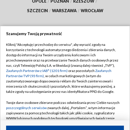
OPOLE
/
POZNAŃ
/
RZESZÓW
/
SZCZECIN
/
WARSZAWA
/
WROCŁAW
Szanujemy Twoją prywatność
Dołącz do nas:
Kliknij "Akceptuję i przechodzę do serwisu", aby wyrazić zgody na
korzystanie z technologii automatycznego śledzenia i zbierania danych,
TVP
dostęp do informacji na Twoim urządzeniu końcowym i ich
Abonament TVP
przechowywanie oraz na przetwarzanie Twoich danych osobowych przez
Regulamin TVP
nas, czyli Telewizję Polską S.A. w likwidacji (zwaną dalej również „TVP”),
Emisja w TVP
Zaufanych Partnerów z IAB* (1201 firm)
oraz pozostałych
Zaufanych
Polityka prywatności
Partnerów TVP (93 firm)
, w celach marketingowych (w tym do
Centrum informacji TVP
Moje zgody
zautomatyzowanego dopasowania reklam do Twoich zainteresowań i
mierzenia ich skuteczności) i pozostałych, które wskazujemy poniżej, a
Naziemna Telewizja Cyfrowa
Pomoc
także zgody na udostępnianie przez nas identyfikatora PPID do Google.
Sklep TVP
Biuro reklamy
Twoje dane osobowe zbierane podczas odwiedzania przez Ciebie naszych
Rada Programowa
poszczególnych serwisów
zwanych dalej „Portalem”, w tym informacje
Kontakt
zapisywane za pomocą technologii takich jak: pliki cookie, sygnalizatory
System NOS
WWW lub innych podobnych technologii umożliwiających świadczenie
dopasowanych i bezpiecznych usług, personalizację treści oraz reklam,
Informacje o nadawcy
Kanały
udostępnianie funkcji mediów społecznościowych oraz analizowanie