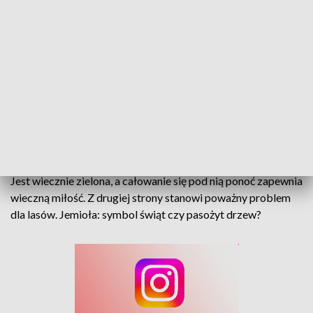
Tradycja czy problem? Zielona roślina w koronach drzew
Jest wiecznie zielona, a całowanie się pod nią ponoć zapewnia
wieczną miłość. Z drugiej strony stanowi poważny problem
dla lasów. Jemioła: symbol świąt czy pasożyt drzew?