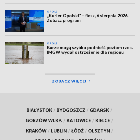
OPOLE
„Kurier Opolski” – flesz, 6 sierpnia 2026.
Zobacz program
OPOLE
Burze mogą szybko podnieść poziom rzek.
IMGW wydał ostrzeżenie dla regionu
ZOBACZ WIĘCEJ
BIAŁYSTOK
/
BYDGOSZCZ
/
GDAŃSK
/
GORZÓW WLKP.
/
KATOWICE
/
KIELCE
/
KRAKÓW
/
LUBLIN
/
ŁÓDŹ
/
OLSZTYN
/