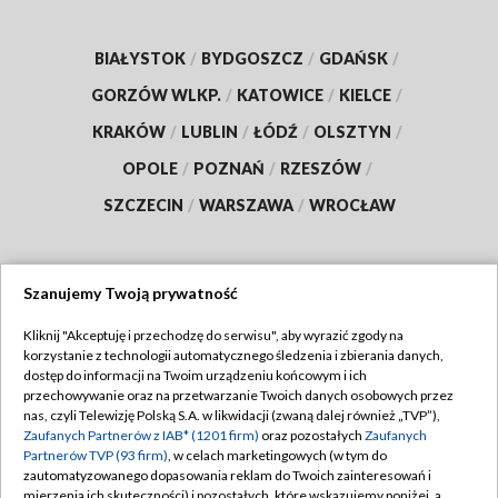
BIAŁYSTOK
/
BYDGOSZCZ
/
GDAŃSK
/
GORZÓW WLKP.
/
KATOWICE
/
KIELCE
/
KRAKÓW
/
LUBLIN
/
ŁÓDŹ
/
OLSZTYN
/
OPOLE
/
POZNAŃ
/
RZESZÓW
/
SZCZECIN
/
WARSZAWA
/
WROCŁAW
Szanujemy Twoją prywatność
Dołącz do nas:
Kliknij "Akceptuję i przechodzę do serwisu", aby wyrazić zgody na
korzystanie z technologii automatycznego śledzenia i zbierania danych,
TVP
dostęp do informacji na Twoim urządzeniu końcowym i ich
Abonament TVP
przechowywanie oraz na przetwarzanie Twoich danych osobowych przez
Regulamin TVP
nas, czyli Telewizję Polską S.A. w likwidacji (zwaną dalej również „TVP”),
Emisja w TVP
Zaufanych Partnerów z IAB* (1201 firm)
oraz pozostałych
Zaufanych
Polityka prywatności
Partnerów TVP (93 firm)
, w celach marketingowych (w tym do
Centrum informacji TVP
Moje zgody
zautomatyzowanego dopasowania reklam do Twoich zainteresowań i
mierzenia ich skuteczności) i pozostałych, które wskazujemy poniżej, a