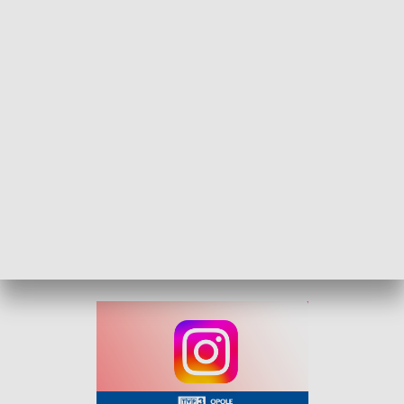
wspierając nowoczesne metody nauczania oraz praktyczne
zdobywanie umiejętności z zakresu technologii
informacyjno-komunikacyjnych.
Za realizację zadania odpowiada Naukowa i Akademicka
Sieć Komputerowa – Państwowy Instytut Badawczy (NASK),
działająca na podstawie umowy zawartej z Ministerstwem
Cyfryzacji.
Zakup sprzętu został sfinansowany ze środków Krajowego
Planu Odbudowy i Zwiększania Odporności, w ramach
inwestycji C2.1.2, której celem jest wyrównanie poziomu
wyposażenia szkół w przenośne urządzenia multimedialne.