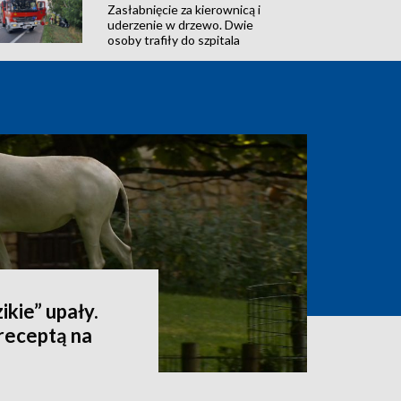
Zasłabnięcie za kierownicą i
uderzenie w drzewo. Dwie
osoby trafiły do szpitala
ikie” upały.
receptą na