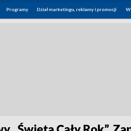
Programy
Dział marketingu, reklamy i promocji
Wi
 „Święta Cały Rok”. Za