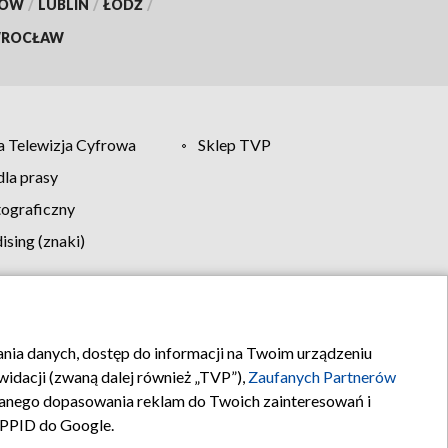
KÓW
/
LUBLIN
/
ŁÓDŹ
/
ROCŁAW
 Telewizja Cyfrowa
Sklep TVP
la prasy
tograficzny
sing (znaki)
klamy
Kontakt
rania danych, dostęp do informacji na Twoim urządzeniu
idacji (zwaną dalej również „TVP”),
Zaufanych Partnerów
anego dopasowania reklam do Twoich zainteresowań i
a PPID do Google.