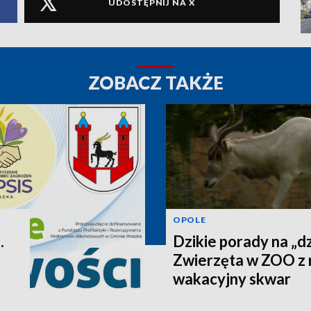
UDOSTĘPNIJ NA X
ZOBACZ TAKŻE
OPOLE
.
Dzikie porady na „dz
Zwierzęta w ZOO z 
wakacyjny skwar