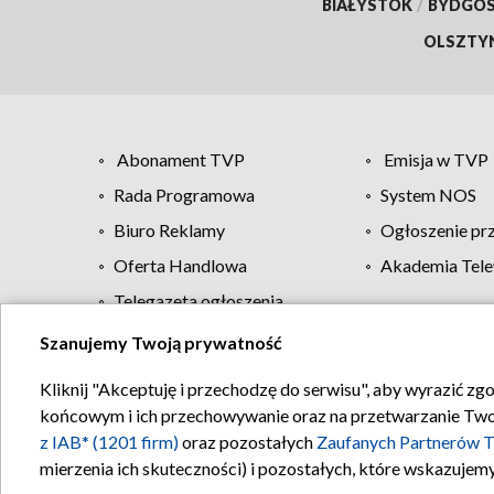
BIAŁYSTOK
/
BYDGO
OLSZTY
Abonament TVP
Emisja w TVP
Rada Programowa
System NOS
Biuro Reklamy
Ogłoszenie pr
Oferta Handlowa
Akademia Tele
Telegazeta ogłoszenia
Szanujemy Twoją prywatność
Regulamin TVP
Kliknij "Akceptuję i przechodzę do serwisu", aby wyrazić zg
końcowym i ich przechowywanie oraz na przetwarzanie Twoich
z IAB* (1201 firm)
oraz pozostałych
Zaufanych Partnerów T
mierzenia ich skuteczności) i pozostałych, które wskazujemy