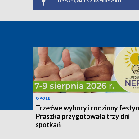
UDOSTĘPNIJ NA FACEBOOKU
OPOLE
Trzeźwe wybory i rodzinny festyn
Praszka przygotowała trzy dni
spotkań