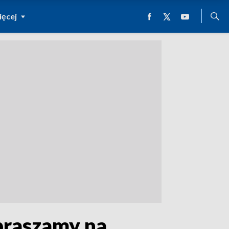
ęcej
praszamy na