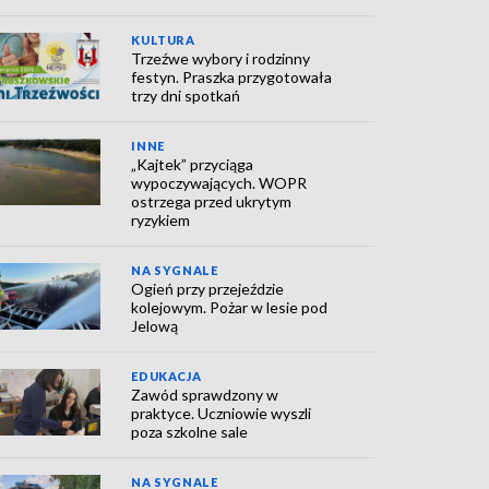
KULTURA
Trzeźwe wybory i rodzinny
festyn. Praszka przygotowała
trzy dni spotkań
INNE
„Kajtek” przyciąga
wypoczywających. WOPR
ostrzega przed ukrytym
ryzykiem
NA SYGNALE
Ogień przy przejeździe
kolejowym. Pożar w lesie pod
Jelową
EDUKACJA
Zawód sprawdzony w
praktyce. Uczniowie wyszli
poza szkolne sale
NA SYGNALE