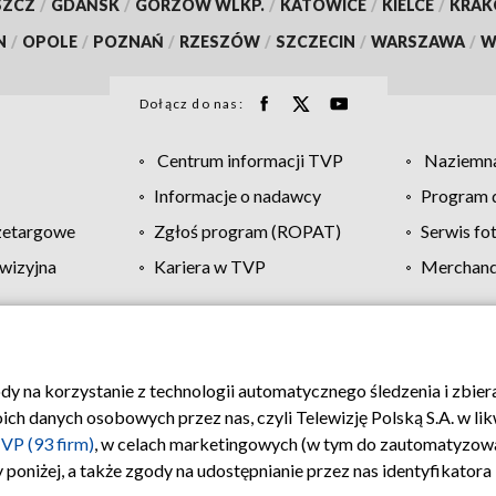
SZCZ
/
GDAŃSK
/
GORZÓW WLKP.
/
KATOWICE
/
KIELCE
/
KRA
N
/
OPOLE
/
POZNAŃ
/
RZESZÓW
/
SZCZECIN
/
WARSZAWA
/
W
Dołącz do nas:
Centrum informacji TVP
Naziemna
Informacje o nadawcy
Program d
zetargowe
Zgłoś program (ROPAT)
Serwis fo
wizyjna
Kariera w TVP
Merchandi
Polityka prywatności
Moje zgody
Pomoc
Biuro re
ody na korzystanie z technologii automatycznego śledzenia i zbie
 danych osobowych przez nas, czyli Telewizję Polską S.A. w likw
VP (93 firm)
, w celach marketingowych (w tym do zautomatyzow
 poniżej, a także zgody na udostępnianie przez nas identyfikator