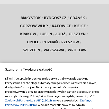
BIAŁYSTOK
/
BYDGOSZCZ
/
GDAŃSK
/
GORZÓW WLKP.
/
KATOWICE
/
KIELCE
/
KRAKÓW
/
LUBLIN
/
ŁÓDŹ
/
OLSZTYN
/
OPOLE
/
POZNAŃ
/
RZESZÓW
/
SZCZECIN
/
WARSZAWA
/
WROCŁAW
Szanujemy Twoją prywatność
Dołącz do nas:
Kliknij "Akceptuję i przechodzę do serwisu", aby wyrazić zgody na
korzystanie z technologii automatycznego śledzenia i zbierania danych,
TVP
dostęp do informacji na Twoim urządzeniu końcowym i ich
Abonament TVP
przechowywanie oraz na przetwarzanie Twoich danych osobowych przez
Regulamin TVP
nas, czyli Telewizję Polską S.A. w likwidacji (zwaną dalej również „TVP”),
Emisja w TVP
Zaufanych Partnerów z IAB* (1201 firm)
oraz pozostałych
Zaufanych
Polityka prywatności
Partnerów TVP (93 firm)
, w celach marketingowych (w tym do
Centrum informacji TVP
Moje zgody