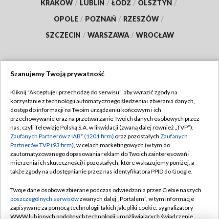
KRAKÓW
/
LUBLIN
/
ŁÓDŹ
/
OLSZTYN
/
OPOLE
/
POZNAŃ
/
RZESZÓW
/
SZCZECIN
/
WARSZAWA
/
WROCŁAW
Szanujemy Twoją prywatność
Dołącz do nas:
Kliknij "Akceptuję i przechodzę do serwisu", aby wyrazić zgody na
korzystanie z technologii automatycznego śledzenia i zbierania danych,
TVP
dostęp do informacji na Twoim urządzeniu końcowym i ich
Abonament TVP
przechowywanie oraz na przetwarzanie Twoich danych osobowych przez
Regulamin TVP
nas, czyli Telewizję Polską S.A. w likwidacji (zwaną dalej również „TVP”),
Emisja w TVP
Zaufanych Partnerów z IAB* (1201 firm)
oraz pozostałych
Zaufanych
Polityka prywatności
Partnerów TVP (93 firm)
, w celach marketingowych (w tym do
Centrum informacji TVP
Moje zgody
zautomatyzowanego dopasowania reklam do Twoich zainteresowań i
mierzenia ich skuteczności) i pozostałych, które wskazujemy poniżej, a
Naziemna Telewizja Cyfrowa
Pomoc
także zgody na udostępnianie przez nas identyfikatora PPID do Google.
Sklep TVP
Biuro reklamy
Twoje dane osobowe zbierane podczas odwiedzania przez Ciebie naszych
Rada Programowa
poszczególnych serwisów
zwanych dalej „Portalem”, w tym informacje
Kontakt
zapisywane za pomocą technologii takich jak: pliki cookie, sygnalizatory
System NOS
WWW lub innych podobnych technologii umożliwiających świadczenie