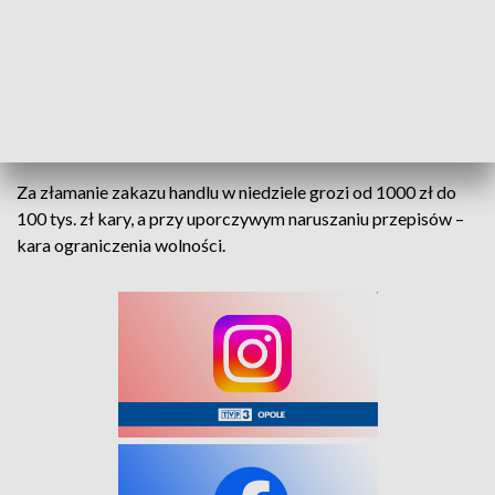
katalog 32 wyłączeń. Zakaz nie obejmuje m.in. działalności
pocztowej, jeśli przychody z tej działalności stanowią co
najmniej 40 proc. przychodów ze sprzedaży danej placówki.
Ponadto nie obowiązuje w cukierniach, lodziarniach, na
stacjach paliw płynnych, w kwiaciarniach, w sklepach z prasą
ani w kawiarniach.
Za złamanie zakazu handlu w niedziele grozi od 1000 zł do
100 tys. zł kary, a przy uporczywym naruszaniu przepisów –
kara ograniczenia wolności.