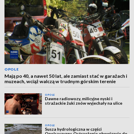
OPOLE
Mają po 40, a nawet 50 lat, ale zamiast stać w garażach i
muzeach, wciąż walczą w trudnym górskim terenie
OPOLE
Dawne radiowozy, milicyjne nyski i
strażackie żuki znów wyjechały na ulice
OPOLE
Susza hydrologiczna w części
Opolszczyzny. Ostrzeżenie obowiązuje do