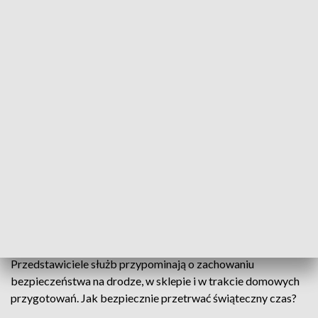
Zachowajmy bezpieczeństwo w takcie świat. Policja i straż pożarna
wystosowały apel do mieszkańców województwa
Ostatnie dni przed Wigilią to czas wzmożonego ruchu na
ulicach i w sklepach oraz świątecznych wyjazdów do rodzin.
Przedstawiciele służb przypominają o zachowaniu
bezpieczeństwa na drodze, w sklepie i w trakcie domowych
przygotowań. Jak bezpiecznie przetrwać świąteczny czas?