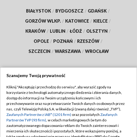
BIAŁYSTOK
/
BYDGOSZCZ
/
GDAŃSK
/
GORZÓW WLKP.
/
KATOWICE
/
KIELCE
/
KRAKÓW
/
LUBLIN
/
ŁÓDŹ
/
OLSZTYN
/
OPOLE
/
POZNAŃ
/
RZESZÓW
/
SZCZECIN
/
WARSZAWA
/
WROCŁAW
Szanujemy Twoją prywatność
Dołącz do nas:
Kliknij "Akceptuję i przechodzę do serwisu", aby wyrazić zgody na
korzystanie z technologii automatycznego śledzenia i zbierania danych,
TVP
dostęp do informacji na Twoim urządzeniu końcowym i ich
Abonament TVP
przechowywanie oraz na przetwarzanie Twoich danych osobowych przez
Regulamin TVP
nas, czyli Telewizję Polską S.A. w likwidacji (zwaną dalej również „TVP”),
Emisja w TVP
Zaufanych Partnerów z IAB* (1201 firm)
oraz pozostałych
Zaufanych
Polityka prywatności
Partnerów TVP (93 firm)
, w celach marketingowych (w tym do
Centrum informacji TVP
Moje zgody
zautomatyzowanego dopasowania reklam do Twoich zainteresowań i
mierzenia ich skuteczności) i pozostałych, które wskazujemy poniżej, a
Naziemna Telewizja Cyfrowa
Pomoc
także zgody na udostępnianie przez nas identyfikatora PPID do Google.