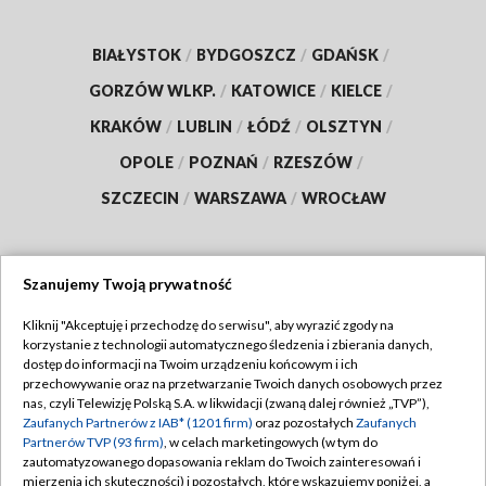
BIAŁYSTOK
/
BYDGOSZCZ
/
GDAŃSK
/
GORZÓW WLKP.
/
KATOWICE
/
KIELCE
/
KRAKÓW
/
LUBLIN
/
ŁÓDŹ
/
OLSZTYN
/
OPOLE
/
POZNAŃ
/
RZESZÓW
/
SZCZECIN
/
WARSZAWA
/
WROCŁAW
Szanujemy Twoją prywatność
Dołącz do nas:
Kliknij "Akceptuję i przechodzę do serwisu", aby wyrazić zgody na
korzystanie z technologii automatycznego śledzenia i zbierania danych,
TVP
dostęp do informacji na Twoim urządzeniu końcowym i ich
Abonament TVP
przechowywanie oraz na przetwarzanie Twoich danych osobowych przez
Regulamin TVP
nas, czyli Telewizję Polską S.A. w likwidacji (zwaną dalej również „TVP”),
Emisja w TVP
Zaufanych Partnerów z IAB* (1201 firm)
oraz pozostałych
Zaufanych
Polityka prywatności
Partnerów TVP (93 firm)
, w celach marketingowych (w tym do
Centrum informacji TVP
Moje zgody
zautomatyzowanego dopasowania reklam do Twoich zainteresowań i
mierzenia ich skuteczności) i pozostałych, które wskazujemy poniżej, a