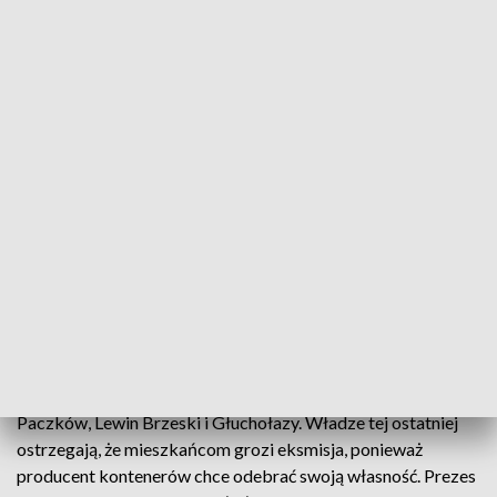
Eksmisji powodzian nie będzie.
Ponad 3 miliony złotych. Tyle jest winna Fundacja
Królewskiego Orderu św. Stanisława firmie, od której
zakupiła 75 kontenerów mieszkalnych dla powodzian z gmin
Paczków, Lewin Brzeski i Głuchołazy. Władze tej ostatniej
ostrzegają, że mieszkańcom grozi eksmisja, ponieważ
producent kontenerów chce odebrać swoją własność. Prezes