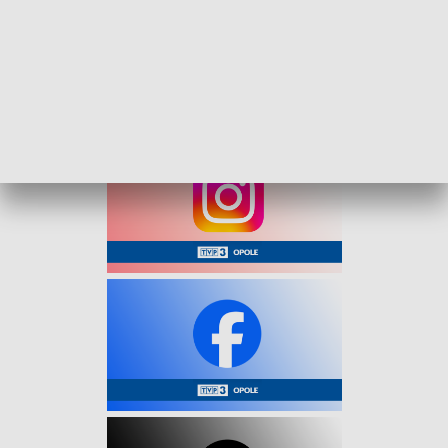
Muzycznej II stopnia w Opolu oraz chór z parafii w
Szczepanowicach.
Impreza wpisała się w obchody jubileuszu placówki, łącząc
muzykę ze świąteczną atmosferą.