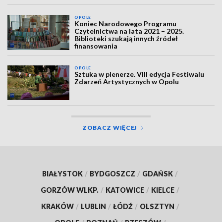
OPOLE
Koniec Narodowego Programu
Czytelnictwa na lata 2021 – 2025.
Biblioteki szukają innych źródeł
finansowania
OPOLE
Sztuka w plenerze. VIII edycja Festiwalu
Zdarzeń Artystycznych w Opolu
ZOBACZ WIĘCEJ
BIAŁYSTOK
/
BYDGOSZCZ
/
GDAŃSK
/
GORZÓW WLKP.
/
KATOWICE
/
KIELCE
/
KRAKÓW
/
LUBLIN
/
ŁÓDŹ
/
OLSZTYN
/