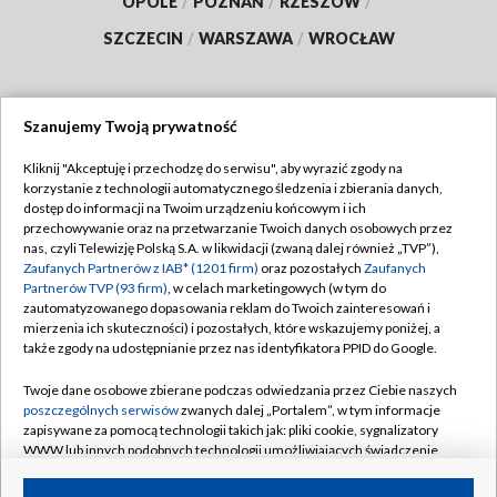
OPOLE
/
POZNAŃ
/
RZESZÓW
/
SZCZECIN
/
WARSZAWA
/
WROCŁAW
Szanujemy Twoją prywatność
Dołącz do nas:
Kliknij "Akceptuję i przechodzę do serwisu", aby wyrazić zgody na
korzystanie z technologii automatycznego śledzenia i zbierania danych,
TVP
dostęp do informacji na Twoim urządzeniu końcowym i ich
Abonament TVP
przechowywanie oraz na przetwarzanie Twoich danych osobowych przez
Regulamin TVP
nas, czyli Telewizję Polską S.A. w likwidacji (zwaną dalej również „TVP”),
Emisja w TVP
Zaufanych Partnerów z IAB* (1201 firm)
oraz pozostałych
Zaufanych
Polityka prywatności
Partnerów TVP (93 firm)
, w celach marketingowych (w tym do
Centrum informacji TVP
Moje zgody
zautomatyzowanego dopasowania reklam do Twoich zainteresowań i
mierzenia ich skuteczności) i pozostałych, które wskazujemy poniżej, a
Naziemna Telewizja Cyfrowa
Pomoc
także zgody na udostępnianie przez nas identyfikatora PPID do Google.
Sklep TVP
Biuro reklamy
Twoje dane osobowe zbierane podczas odwiedzania przez Ciebie naszych
Rada Programowa
poszczególnych serwisów
zwanych dalej „Portalem”, w tym informacje
Kontakt
zapisywane za pomocą technologii takich jak: pliki cookie, sygnalizatory
System NOS
WWW lub innych podobnych technologii umożliwiających świadczenie
dopasowanych i bezpiecznych usług, personalizację treści oraz reklam,
Informacje o nadawcy
Kanały
udostępnianie funkcji mediów społecznościowych oraz analizowanie