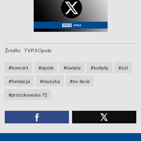
Źródło:
TVP3 Opole
#koncert
#opole
#święta
#kolędy
#zol
#fundacja
#muzyka
#xx-lecie
#prószkowska 72