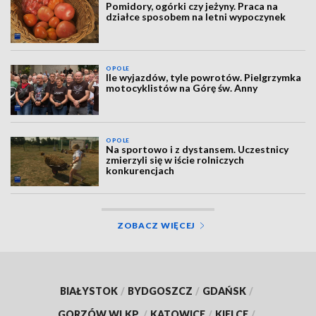
Pomidory, ogórki czy jeżyny. Praca na
działce sposobem na letni wypoczynek
OPOLE
Ile wyjazdów, tyle powrotów. Pielgrzymka
motocyklistów na Górę św. Anny
OPOLE
Na sportowo i z dystansem. Uczestnicy
zmierzyli się w iście rolniczych
konkurencjach
ZOBACZ WIĘCEJ
BIAŁYSTOK
/
BYDGOSZCZ
/
GDAŃSK
/
GORZÓW WLKP.
/
KATOWICE
/
KIELCE
/