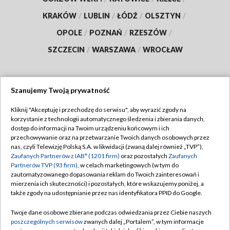
KRAKÓW
/
LUBLIN
/
ŁÓDŹ
/
OLSZTYN
/
OPOLE
/
POZNAŃ
/
RZESZÓW
/
SZCZECIN
/
WARSZAWA
/
WROCŁAW
Szanujemy Twoją prywatność
Dołącz do nas:
Kliknij "Akceptuję i przechodzę do serwisu", aby wyrazić zgody na
korzystanie z technologii automatycznego śledzenia i zbierania danych,
TVP
dostęp do informacji na Twoim urządzeniu końcowym i ich
Abonament TVP
przechowywanie oraz na przetwarzanie Twoich danych osobowych przez
Regulamin TVP
nas, czyli Telewizję Polską S.A. w likwidacji (zwaną dalej również „TVP”),
Emisja w TVP
Zaufanych Partnerów z IAB* (1201 firm)
oraz pozostałych
Zaufanych
Polityka prywatności
Partnerów TVP (93 firm)
, w celach marketingowych (w tym do
Centrum informacji TVP
Moje zgody
zautomatyzowanego dopasowania reklam do Twoich zainteresowań i
mierzenia ich skuteczności) i pozostałych, które wskazujemy poniżej, a
Naziemna Telewizja Cyfrowa
Pomoc
także zgody na udostępnianie przez nas identyfikatora PPID do Google.
Sklep TVP
Biuro reklamy
Twoje dane osobowe zbierane podczas odwiedzania przez Ciebie naszych
Rada Programowa
poszczególnych serwisów
zwanych dalej „Portalem”, w tym informacje
Kontakt