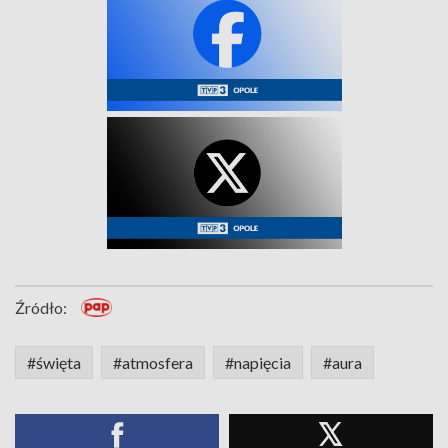
Źródło:
#święta
#atmosfera
#napięcia
#aura