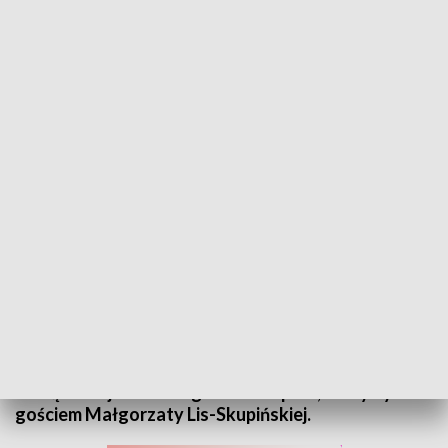
Rozmowa Kuriera - Marcin Oszańca
Wyzwania, jakie stoją przed polskim, ale i
europejskim rolnictwem, rozwój tej dziedziny
gospodarki, ale o podsumowanie 2 lat
współtworzenia rządu koalicyjnego przez PSL – o
tym między innymi mówił w programie „Rozmowa
Kuriera” Marcin Oszańca, dyrektor Centrum
Doradztwa Rolniczego w Brwinowie, prezes
zarządu wojewódzkiego PSL w Opolu, który był
gościem Małgorzaty Lis-Skupińskiej.