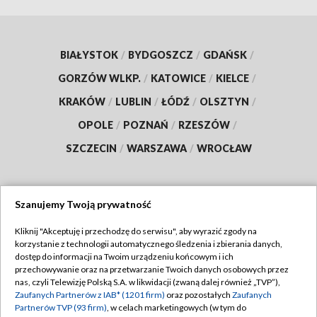
BIAŁYSTOK
/
BYDGOSZCZ
/
GDAŃSK
/
GORZÓW WLKP.
/
KATOWICE
/
KIELCE
/
KRAKÓW
/
LUBLIN
/
ŁÓDŹ
/
OLSZTYN
/
OPOLE
/
POZNAŃ
/
RZESZÓW
/
SZCZECIN
/
WARSZAWA
/
WROCŁAW
Szanujemy Twoją prywatność
Dołącz do nas:
Kliknij "Akceptuję i przechodzę do serwisu", aby wyrazić zgody na
korzystanie z technologii automatycznego śledzenia i zbierania danych,
TVP
dostęp do informacji na Twoim urządzeniu końcowym i ich
Abonament TVP
przechowywanie oraz na przetwarzanie Twoich danych osobowych przez
Regulamin TVP
nas, czyli Telewizję Polską S.A. w likwidacji (zwaną dalej również „TVP”),
Emisja w TVP
Zaufanych Partnerów z IAB* (1201 firm)
oraz pozostałych
Zaufanych
Polityka prywatności
Partnerów TVP (93 firm)
, w celach marketingowych (w tym do
Centrum informacji TVP