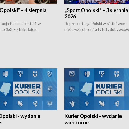
Opolski” – 4 sierpnia
„Sport Opolski” – 3 sierpnia
2026
acja Polski do lat 21 w
Reprezentacja Polski w siatkówce
ce 3x3 – z Mikołajem
mężczyzn obroniła tytuł zdobywców 
kiem z opolskiego AZS-u w
Narodów. W finale pokonali Amery
- wygrała dwa z trzech turniejów
po tie-breaku. W meczu nie zabrakł
Ligi Narodów. Rywalizacja
opolskich wątków.
ę w węgierskim Szolnok.
Opolski - wydanie
Kurier Opolski - wydanie
e
wieczorne