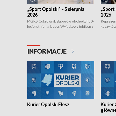
„Sport Opolski” – 5 sierpnia
„Sport 
2026
2026
MGKS Cukrownik Baborów obchodził 80-
Reprezent
lecie istnienia klubu. Wyjątkowy jubileusz
koszyków
odbył się na sportowo. W programie
Kowalczy
również o turnieju eliminacyjnym
składzie 
Otwartych Mistrzostw w siatkówce
w ramach 
plażowej amatorów w Opolu oraz o
odbyła si
INFORMACJE
meczu Kolejarza Opole. Zapraszamy!
Kurier Opolski Flesz
Kurier 
główn