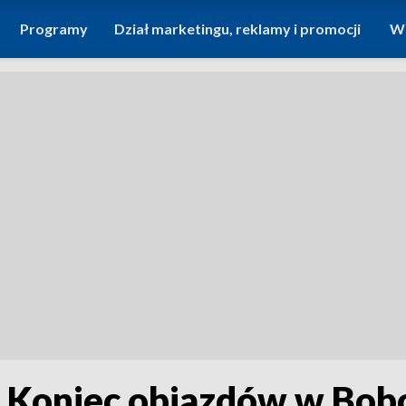
Programy
Dział marketingu, reklamy i promocji
Wi
 Koniec objazdów w Bob