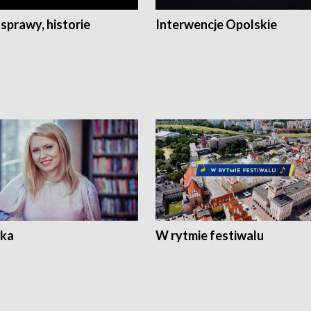
 sprawy, historie
Interwencje Opolskie
ka
W rytmie festiwalu