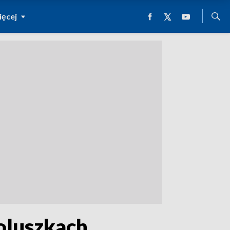
ęcej
oluszkach