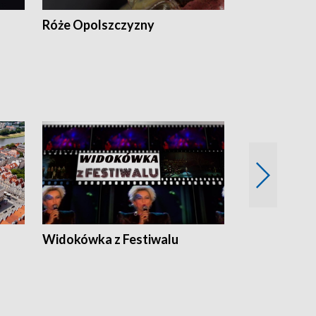
Róże Opolszczyzny
Czas report
Widokówka z Festiwalu
Strefa Kultu