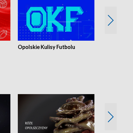
Opolskie Kulisy Futbolu
Złote chwile
sportu