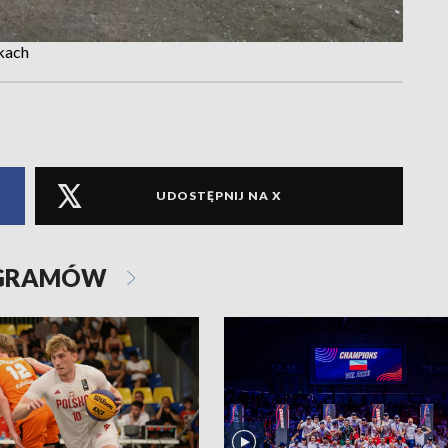
kach
UDOSTĘPNIJ NA X
OGRAMÓW