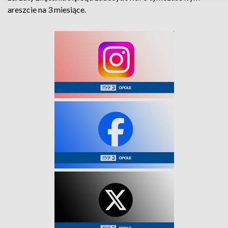
areszcie na 3 miesiące.