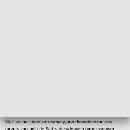
Miał znęcać się nad rodziną. Mężczyźnie grozi do 5 lat więzienia
Do agresji miało dochodzić na przełomie kilku
miesięcy. O licznych przejawach przemocy domowej
opolskich policjantów poinformowała żona
mężczyzny.
Według jej relacji, 34-latek miał kopać, uderzać i dusić
kobietę. Podobny los spotykał dzieci tego małżeństwa.
Mężczyzna został zatrzymany, przedstawiono mu trzy
zarzuty znęcania się. Sąd zadecydował o tymczasowym