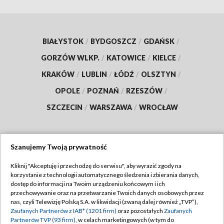
BIAŁYSTOK
/
BYDGOSZCZ
/
GDAŃSK
/
GORZÓW WLKP.
/
KATOWICE
/
KIELCE
/
KRAKÓW
/
LUBLIN
/
ŁÓDŹ
/
OLSZTYN
/
OPOLE
/
POZNAŃ
/
RZESZÓW
/
SZCZECIN
/
WARSZAWA
/
WROCŁAW
Szanujemy Twoją prywatność
Dołącz do nas:
Kliknij "Akceptuję i przechodzę do serwisu", aby wyrazić zgody na
korzystanie z technologii automatycznego śledzenia i zbierania danych,
TVP
dostęp do informacji na Twoim urządzeniu końcowym i ich
Abonament TVP
przechowywanie oraz na przetwarzanie Twoich danych osobowych przez
Regulamin TVP
nas, czyli Telewizję Polską S.A. w likwidacji (zwaną dalej również „TVP”),
Emisja w TVP
Zaufanych Partnerów z IAB* (1201 firm)
oraz pozostałych
Zaufanych
Polityka prywatności
Partnerów TVP (93 firm)
, w celach marketingowych (w tym do