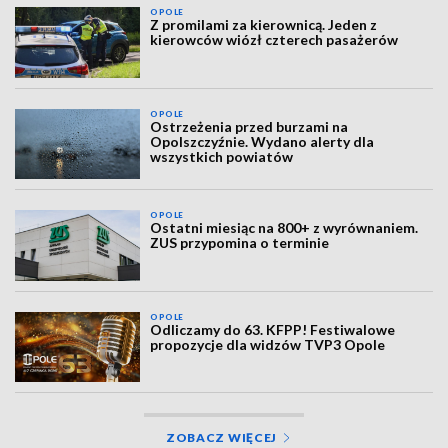
OPOLE
Z promilami za kierownicą. Jeden z
kierowców wiózł czterech pasażerów
OPOLE
Ostrzeżenia przed burzami na
Opolszczyźnie. Wydano alerty dla
wszystkich powiatów
OPOLE
Ostatni miesiąc na 800+ z wyrównaniem.
ZUS przypomina o terminie
OPOLE
Odliczamy do 63. KFPP! Festiwalowe
propozycje dla widzów TVP3 Opole
ZOBACZ WIĘCEJ