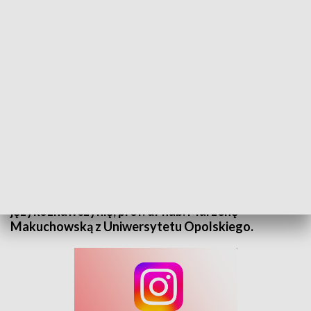
Rozmowa Kuriera - prof. Marzena Makuchowska
Dziś porozmawiamy o największych od wielu lat
zmianach w polskiej ortografii, które zaczną
obowiązywać od 1 stycznia 2026 r. Gościmy
językoznawczynię, prof. dr hab. Marzenę
Makuchowską z Uniwersytetu Opolskiego.