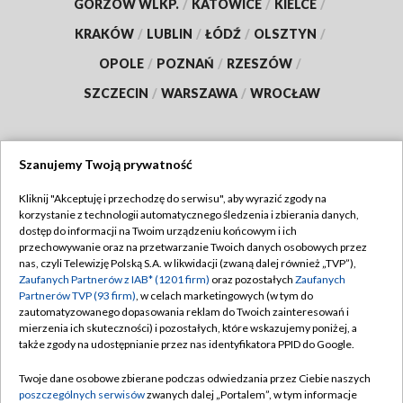
GORZÓW WLKP.
/
KATOWICE
/
KIELCE
/
KRAKÓW
/
LUBLIN
/
ŁÓDŹ
/
OLSZTYN
/
OPOLE
/
POZNAŃ
/
RZESZÓW
/
SZCZECIN
/
WARSZAWA
/
WROCŁAW
Szanujemy Twoją prywatność
Dołącz do nas:
Kliknij "Akceptuję i przechodzę do serwisu", aby wyrazić zgody na
korzystanie z technologii automatycznego śledzenia i zbierania danych,
TVP
dostęp do informacji na Twoim urządzeniu końcowym i ich
Abonament TVP
przechowywanie oraz na przetwarzanie Twoich danych osobowych przez
Regulamin TVP
nas, czyli Telewizję Polską S.A. w likwidacji (zwaną dalej również „TVP”),
Emisja w TVP
Zaufanych Partnerów z IAB* (1201 firm)
oraz pozostałych
Zaufanych
Polityka prywatności
Partnerów TVP (93 firm)
, w celach marketingowych (w tym do
Centrum informacji TVP
Moje zgody
zautomatyzowanego dopasowania reklam do Twoich zainteresowań i
mierzenia ich skuteczności) i pozostałych, które wskazujemy poniżej, a
Naziemna Telewizja Cyfrowa
Pomoc
także zgody na udostępnianie przez nas identyfikatora PPID do Google.
Sklep TVP
Biuro reklamy
Twoje dane osobowe zbierane podczas odwiedzania przez Ciebie naszych
Rada Programowa
poszczególnych serwisów
zwanych dalej „Portalem”, w tym informacje
Kontakt