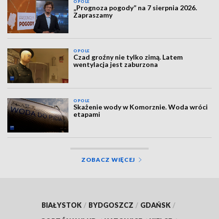
OPOLE
„Prognoza pogody” na 7 sierpnia 2026.
Zapraszamy
OPOLE
Czad groźny nie tylko zimą. Latem
wentylacja jest zaburzona
OPOLE
Skażenie wody w Komorznie. Woda wróci
etapami
ZOBACZ WIĘCEJ
BIAŁYSTOK
/
BYDGOSZCZ
/
GDAŃSK
/