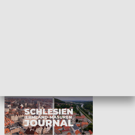
Wejściówka
Zakładka
MNIEJSZOŚCI