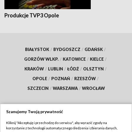
Produkcje TVP3 Opole
BIAŁYSTOK
/
BYDGOSZCZ
/
GDAŃSK
/
GORZÓW WLKP.
/
KATOWICE
/
KIELCE
/
KRAKÓW
/
LUBLIN
/
ŁÓDŹ
/
OLSZTYN
/
OPOLE
/
POZNAŃ
/
RZESZÓW
/
SZCZECIN
/
WARSZAWA
/
WROCŁAW
Szanujemy Twoją prywatność
Dołącz do nas:
Kliknij "Akceptuję i przechodzę do serwisu", aby wyrazić zgody na
korzystanie z technologii automatycznego śledzenia i zbierania danych,
TVP