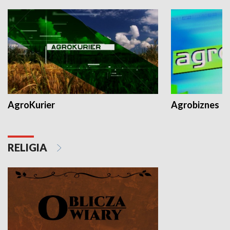
AgroKurier
Agrobiznes
RELIGIA