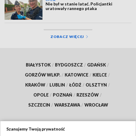
Nie był w stanie latać. Policjantki
uratowały rannego ptaka
ZOBACZ WIĘCEJ
BIAŁYSTOK
/
BYDGOSZCZ
/
GDAŃSK
/
GORZÓW WLKP.
/
KATOWICE
/
KIELCE
/
KRAKÓW
/
LUBLIN
/
ŁÓDŹ
/
OLSZTYN
/
OPOLE
/
POZNAŃ
/
RZESZÓW
/
SZCZECIN
/
WARSZAWA
/
WROCŁAW
Szanujemy Twoją prywatność
Dołącz do nas: