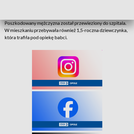
trafił za kratki.
Poszkodowany mężczyzna został przewieziony do szpitala.
W mieszkaniu przebywała również 1,5-roczna dziewczynka,
która trafiła pod opiekę babci.