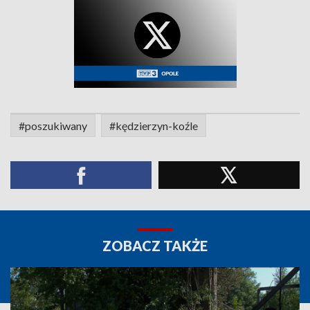
#poszukiwany
#kędzierzyn-koźle
ZOBACZ TAKŻE