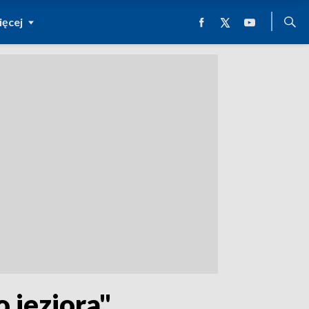
ęcej
 jeziora".