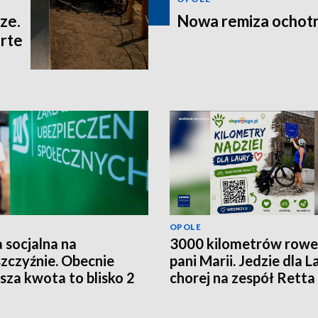
ze.
Nowa remiza ochot
rte
OPOLE
 socjalna na
3000 kilometrów row
zczyźnie. Obecnie
pani Marii. Jedzie dla L
ższa kwota to blisko 2
chorej na zespół Retta
ce złotych