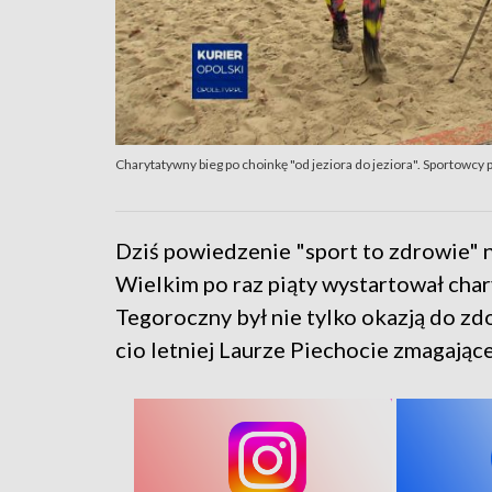
Charytatywny bieg po choinkę "od jeziora do jeziora". Sportowcy
Dziś powiedzenie "sport to zdrowie" 
Wielkim po raz piąty wystartował char
Tegoroczny był nie tylko okazją do zd
cio letniej Laurze Piechocie zmagające