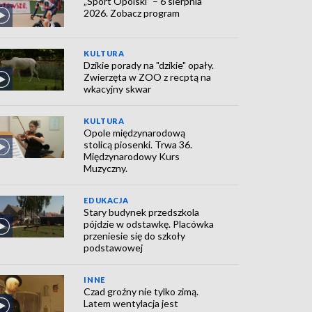
„Sport Opolski” – 6 sierpnia
2026. Zobacz program
KULTURA
Dzikie porady na "dzikie" opały.
Zwierzęta w ZOO z recptą na
wkacyjny skwar
KULTURA
Opole międzynarodową
stolicą piosenki. Trwa 36.
Międzynarodowy Kurs
Muzyczny.
EDUKACJA
Stary budynek przedszkola
pójdzie w odstawkę. Placówka
przeniesie się do szkoły
podstawowej
INNE
Czad groźny nie tylko zimą.
Latem wentylacja jest