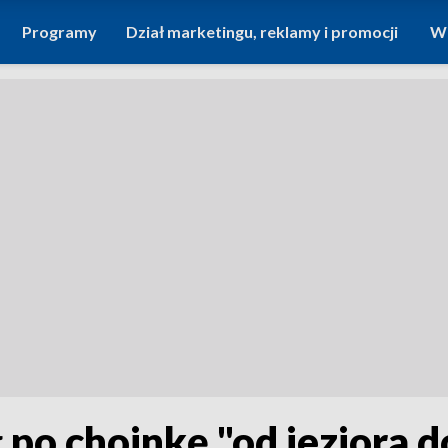
Programy
Dział marketingu, reklamy i promocji
Wi
po choinkę "od jeziora do