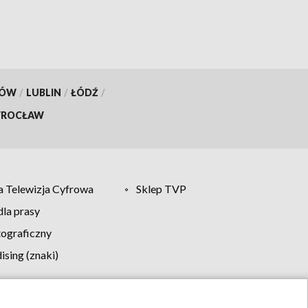
KÓW
/
LUBLIN
/
ŁÓDŹ
/
ROCŁAW
 Telewizja Cyfrowa
Sklep TVP
la prasy
tograficzny
sing (znaki)