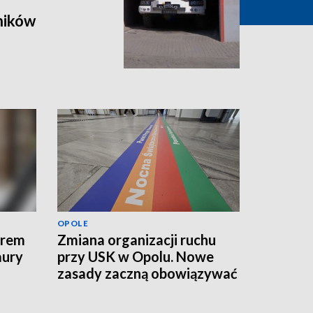
ników
OPOLE
erem
Zmiana organizacji ruchu
aury
przy USK w Opolu. Nowe
zasady zaczną obowiązywać
od jutra