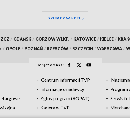
ZOBACZ WIĘCEJ
SZCZ
/
GDAŃSK
/
GORZÓW WLKP.
/
KATOWICE
/
KIELCE
/
KRA
N
/
OPOLE
/
POZNAŃ
/
RZESZÓW
/
SZCZECIN
/
WARSZAWA
/
W
Dołącz do nas:
Centrum informacji TVP
Naziemna
Informacje o nadawcy
Program d
zetargowe
Zgłoś program (ROPAT)
Serwis fo
wizyjna
Kariera w TVP
Merchandi