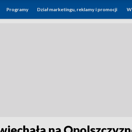
Programy
Dział marketingu, reklamy i promocji
Wi
 wjechała na Opolszczyzn