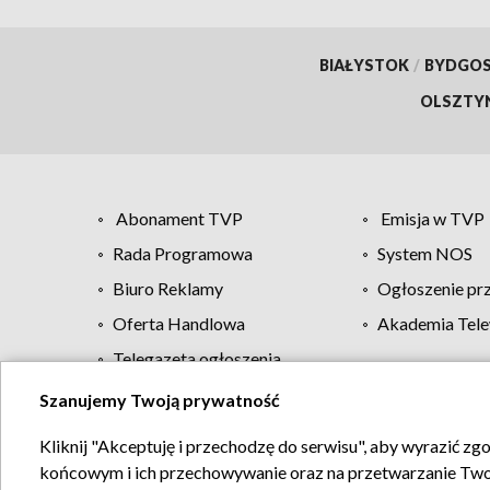
BIAŁYSTOK
/
BYDGO
OLSZTY
Abonament TVP
Emisja w TVP
Rada Programowa
System NOS
Biuro Reklamy
Ogłoszenie pr
Oferta Handlowa
Akademia Tele
Telegazeta ogłoszenia
Szanujemy Twoją prywatność
Regulamin TVP
Kliknij "Akceptuję i przechodzę do serwisu", aby wyrazić zg
końcowym i ich przechowywanie oraz na przetwarzanie Twoich