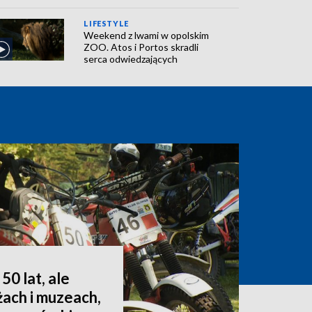
LIFESTYLE
Weekend z lwami w opolskim
ZOO. Atos i Portos skradli
serca odwiedzających
50 lat, ale
żach i muzeach,