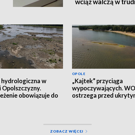
wciąż walczą w tru
terenie
OPOLE
 hydrologiczna w
„Kajtek” przyciąga
i Opolszczyzny.
wypoczywających. W
eżenie obowiązuje do
ostrzega przed ukryt
łania
ryzykiem
ZOBACZ WIĘCEJ