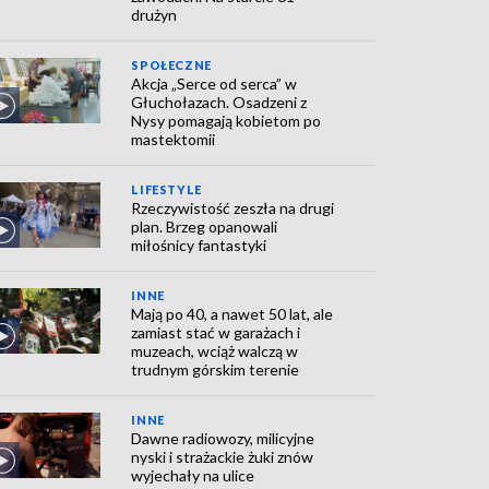
drużyn
SPOŁECZNE
Akcja „Serce od serca” w
Głuchołazach. Osadzeni z
Nysy pomagają kobietom po
mastektomii
LIFESTYLE
Rzeczywistość zeszła na drugi
plan. Brzeg opanowali
miłośnicy fantastyki
INNE
Mają po 40, a nawet 50 lat, ale
zamiast stać w garażach i
muzeach, wciąż walczą w
trudnym górskim terenie
INNE
Dawne radiowozy, milicyjne
nyski i strażackie żuki znów
wyjechały na ulice