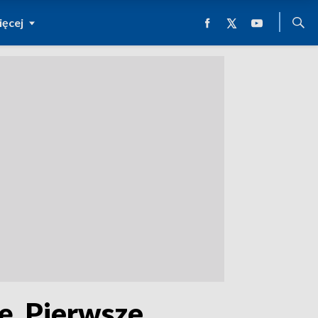
ęcej
ę. Pierwsze