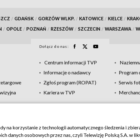
SZCZ
/
GDAŃSK
/
GORZÓW WLKP.
/
KATOWICE
/
KIELCE
/
KRA
N
/
OPOLE
/
POZNAŃ
/
RZESZÓW
/
SZCZECIN
/
WARSZAWA
/
W
Dołącz do nas:
Centrum informacji TVP
Naziemna
Informacje o nadawcy
Program d
zetargowe
Zgłoś program (ROPAT)
Serwis fo
wizyjna
Kariera w TVP
Merchandi
Polityka prywatności
Moje zgody
Pomoc
Biuro re
ody na korzystanie z technologii automatycznego śledzenia i zbie
 danych osobowych przez nas, czyli Telewizję Polską S.A. w likw