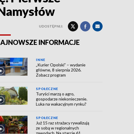
i Namysłów
UDOSTĘPNIJ:
AJNOWSZE INFORMACJE
INNE
„Kurier Opolski” – wydanie
główne, 8 sierpnia 2026.
Zobacz program
SPOŁECZNE
Turyści marzą o agro,
gospodarze niekonieczenie.
Luka na wakacyjnym rynku?
SPOŁECZNE
Już 15 raz strażacy rywalizują
ze sobą w regionalnych
zawodach. Na starcie 61