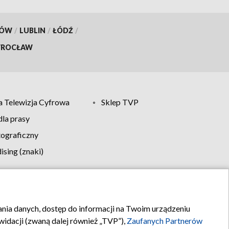
KÓW
/
LUBLIN
/
ŁÓDŹ
/
ROCŁAW
 Telewizja Cyfrowa
Sklep TVP
la prasy
tograficzny
sing (znaki)
klamy
Kontakt
rania danych, dostęp do informacji na Twoim urządzeniu
idacji (zwaną dalej również „TVP”),
Zaufanych Partnerów