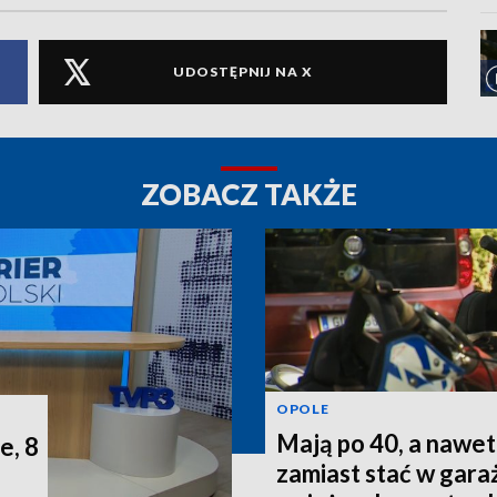
UDOSTĘPNIJ NA X
ZOBACZ TAKŻE
OPOLE
Mają po 40, a nawet 
e, 8
zamiast stać w gara