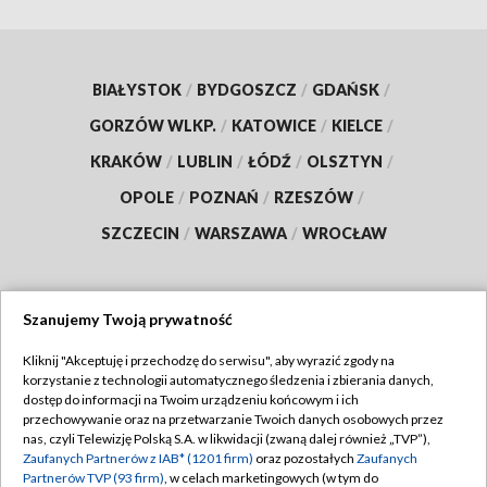
BIAŁYSTOK
/
BYDGOSZCZ
/
GDAŃSK
/
GORZÓW WLKP.
/
KATOWICE
/
KIELCE
/
KRAKÓW
/
LUBLIN
/
ŁÓDŹ
/
OLSZTYN
/
OPOLE
/
POZNAŃ
/
RZESZÓW
/
SZCZECIN
/
WARSZAWA
/
WROCŁAW
Szanujemy Twoją prywatność
Dołącz do nas:
Kliknij "Akceptuję i przechodzę do serwisu", aby wyrazić zgody na
korzystanie z technologii automatycznego śledzenia i zbierania danych,
TVP
dostęp do informacji na Twoim urządzeniu końcowym i ich
Abonament TVP
przechowywanie oraz na przetwarzanie Twoich danych osobowych przez
Regulamin TVP
nas, czyli Telewizję Polską S.A. w likwidacji (zwaną dalej również „TVP”),
Emisja w TVP
Zaufanych Partnerów z IAB* (1201 firm)
oraz pozostałych
Zaufanych
Polityka prywatności
Partnerów TVP (93 firm)
, w celach marketingowych (w tym do