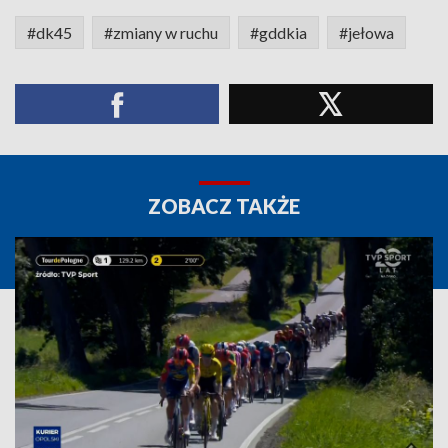
#dk45
#zmiany w ruchu
#gddkia
#jełowa
ZOBACZ TAKŻE