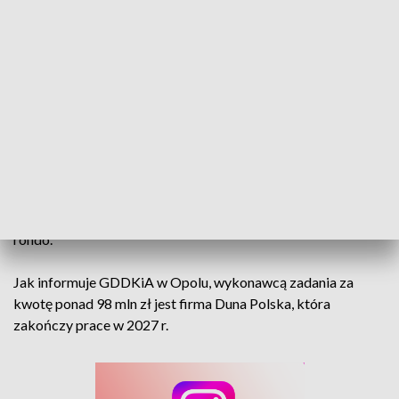
prace ziemne pod budowę wiaduktu nad linią kolejową Opole
- Kluczbork, który zostanie poprowadzony w nowym śladzie
DK45. Będzie to obiekt jednoprzęsłowy o długości prawie
30 m.
Na modernizowanym odcinku istniejąca droga zostanie
rozbudowana, a jej konstrukcja wzmocniona wraz z
podniesieniem nośności do 11,5 t/oś. W ramach inwestycji
zlikwidowane zostaną niebezpieczne miejsca poprzez
rozbudowę trzech skrzyżowań. Na przecięciu DK45 z drogą
powiatową Kolanowice - Węgry powstanie czterowlotowe
rondo.
Jak informuje GDDKiA w Opolu, wykonawcą zadania za
kwotę ponad 98 mln zł jest firma Duna Polska, która
zakończy prace w 2027 r.