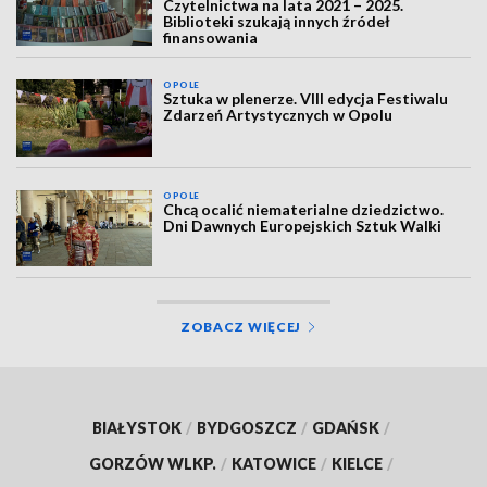
Czytelnictwa na lata 2021 – 2025.
Biblioteki szukają innych źródeł
finansowania
OPOLE
Sztuka w plenerze. VIII edycja Festiwalu
Zdarzeń Artystycznych w Opolu
OPOLE
Chcą ocalić niematerialne dziedzictwo.
Dni Dawnych Europejskich Sztuk Walki
ZOBACZ WIĘCEJ
BIAŁYSTOK
/
BYDGOSZCZ
/
GDAŃSK
/
GORZÓW WLKP.
/
KATOWICE
/
KIELCE
/