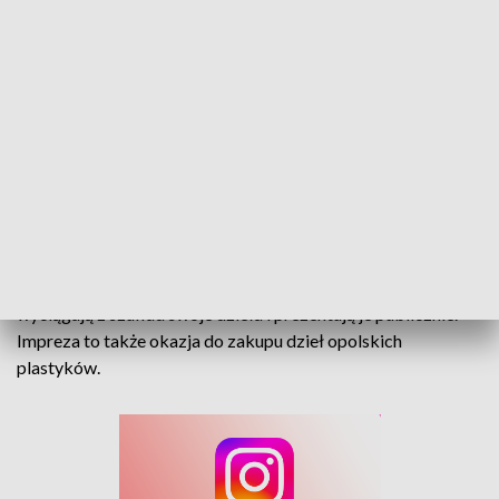
Arty trafiły na stół
Arty na stół we wnętrzach dawnej "Europy" w Opolu.
Studenci i absolwenci Uniwersytetu Opolskiego dziś i jutro
wyciągają z szuflad swoje dzieła i prezentują je publicznie.
Impreza to także okazja do zakupu dzieł opolskich
plastyków.