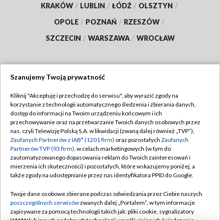
KRAKÓW
/
LUBLIN
/
ŁÓDŹ
/
OLSZTYN
/
OPOLE
/
POZNAŃ
/
RZESZÓW
/
SZCZECIN
/
WARSZAWA
/
WROCŁAW
Szanujemy Twoją prywatność
Dołącz do nas:
Kliknij "Akceptuję i przechodzę do serwisu", aby wyrazić zgody na
korzystanie z technologii automatycznego śledzenia i zbierania danych,
TVP
dostęp do informacji na Twoim urządzeniu końcowym i ich
Abonament TVP
przechowywanie oraz na przetwarzanie Twoich danych osobowych przez
Regulamin TVP
nas, czyli Telewizję Polską S.A. w likwidacji (zwaną dalej również „TVP”),
Emisja w TVP
Zaufanych Partnerów z IAB* (1201 firm)
oraz pozostałych
Zaufanych
Polityka prywatności
Partnerów TVP (93 firm)
, w celach marketingowych (w tym do
Centrum informacji TVP
Moje zgody
zautomatyzowanego dopasowania reklam do Twoich zainteresowań i
mierzenia ich skuteczności) i pozostałych, które wskazujemy poniżej, a
Naziemna Telewizja Cyfrowa
Pomoc
także zgody na udostępnianie przez nas identyfikatora PPID do Google.
Sklep TVP
Biuro reklamy
Twoje dane osobowe zbierane podczas odwiedzania przez Ciebie naszych
Rada Programowa
poszczególnych serwisów
zwanych dalej „Portalem”, w tym informacje
Kontakt
zapisywane za pomocą technologii takich jak: pliki cookie, sygnalizatory
System NOS