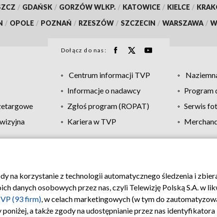
SZCZ
/
GDAŃSK
/
GORZÓW WLKP.
/
KATOWICE
/
KIELCE
/
KRA
N
/
OPOLE
/
POZNAŃ
/
RZESZÓW
/
SZCZECIN
/
WARSZAWA
/
W
Dołącz do nas:
Centrum informacji TVP
Naziemna
Informacje o nadawcy
Program d
zetargowe
Zgłoś program (ROPAT)
Serwis fo
wizyjna
Kariera w TVP
Merchandi
Polityka prywatności
Moje zgody
Pomoc
Biuro re
ody na korzystanie z technologii automatycznego śledzenia i zbie
 danych osobowych przez nas, czyli Telewizję Polską S.A. w likw
VP (93 firm)
, w celach marketingowych (w tym do zautomatyzow
 poniżej, a także zgody na udostępnianie przez nas identyfikator