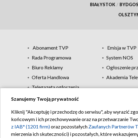
BIAŁYSTOK
/
BYDGO
OLSZTY
Abonament TVP
Emisja w TVP
Rada Programowa
System NOS
Biuro Reklamy
Ogłoszenie pr
Oferta Handlowa
Akademia Tele
Telegazeta ogłoszenia
Szanujemy Twoją prywatność
Regulamin TVP
Kliknij "Akceptuję i przechodzę do serwisu", aby wyrazić zg
końcowym i ich przechowywanie oraz na przetwarzanie Twoich
z IAB* (1201 firm)
oraz pozostałych
Zaufanych Partnerów T
mierzenia ich skuteczności) i pozostałych, które wskazujemy