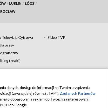
KÓW
/
LUBLIN
/
ŁÓDŹ
/
ROCŁAW
 Telewizja Cyfrowa
Sklep TVP
la prasy
tograficzny
sing (znaki)
klamy
Kontakt
rania danych, dostęp do informacji na Twoim urządzeniu
idacji (zwaną dalej również „TVP”),
Zaufanych Partnerów
anego dopasowania reklam do Twoich zainteresowań i
a PPID do Google.