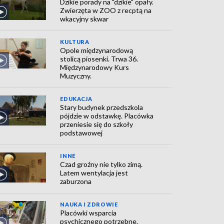
Dzikie porady na "dzikie" opały.
Zwierzęta w ZOO z recptą na
wkacyjny skwar
KULTURA
Opole międzynarodową
stolicą piosenki. Trwa 36.
Międzynarodowy Kurs
Muzyczny.
EDUKACJA
Stary budynek przedszkola
pójdzie w odstawkę. Placówka
przeniesie się do szkoły
podstawowej
INNE
Czad groźny nie tylko zimą.
Latem wentylacja jest
zaburzona
NAUKA I ZDROWIE
Placówki wsparcia
psychicznego potrzebne.