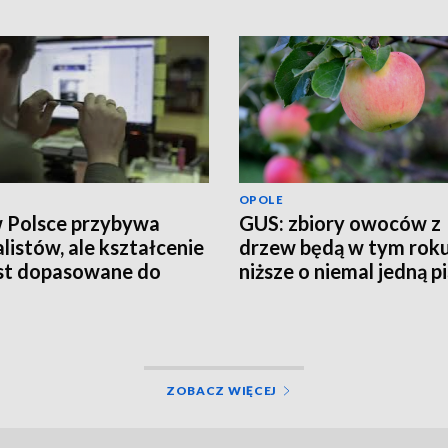
OPOLE
w Polsce przybywa
GUS: zbiory owoców z
alistów, ale kształcenie
drzew będą w tym rok
est dopasowane do
niższe o niemal jedną p
eb rynku pracy
ZOBACZ WIĘCEJ