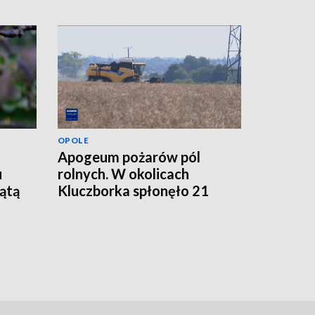
OPOLE
Apogeum pożarów pól
u
rolnych. W okolicach
iątą
Kluczborka spłonęło 21
hektarów