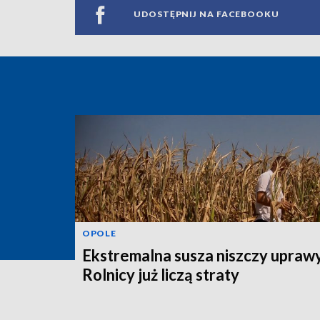
UDOSTĘPNIJ NA FACEBOOKU
OPOLE
Ekstremalna susza niszczy uprawy
Rolnicy już liczą straty