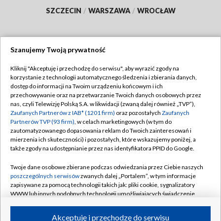
SZCZECIN
/
WARSZAWA
/
WROCŁAW
Szanujemy Twoją prywatność
Dołącz do nas:
Kliknij "Akceptuję i przechodzę do serwisu", aby wyrazić zgody na
korzystanie z technologii automatycznego śledzenia i zbierania danych,
TVP
dostęp do informacji na Twoim urządzeniu końcowym i ich
Abonament TVP
przechowywanie oraz na przetwarzanie Twoich danych osobowych przez
Regulamin TVP
nas, czyli Telewizję Polską S.A. w likwidacji (zwaną dalej również „TVP”),
Emisja w TVP
Zaufanych Partnerów z IAB* (1201 firm)
oraz pozostałych
Zaufanych
Polityka prywatności
Partnerów TVP (93 firm)
, w celach marketingowych (w tym do
Centrum informacji TVP
Moje zgody
zautomatyzowanego dopasowania reklam do Twoich zainteresowań i
mierzenia ich skuteczności) i pozostałych, które wskazujemy poniżej, a
Naziemna Telewizja Cyfrowa
Pomoc
także zgody na udostępnianie przez nas identyfikatora PPID do Google.
Sklep TVP
Biuro reklamy
Twoje dane osobowe zbierane podczas odwiedzania przez Ciebie naszych
Rada Programowa
poszczególnych serwisów
zwanych dalej „Portalem”, w tym informacje
Kontakt
zapisywane za pomocą technologii takich jak: pliki cookie, sygnalizatory
System NOS
WWW lub innych podobnych technologii umożliwiających świadczenie
dopasowanych i bezpiecznych usług, personalizację treści oraz reklam,
Informacje o nadawcy
Kanały
udostępnianie funkcji mediów społecznościowych oraz analizowanie
Akceptuję i przechodzę do serwisu
ruchu w Internecie.