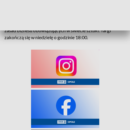
Przed targami uniwersytet zadbał o odpowiednie
przeszkolenie wystawców pod kątem procedur
podatkowych związanych ze sprzedażą, realizacją płatności i
zasad biznesu obowiązujących w świecie sztuki. Targi
zakończą się w niedzielę o godzinie 18:00.