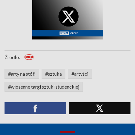
Źródło:
#arty na stół!
#sztuka
#artyści
#wiosenne targi sztuki studenckiej