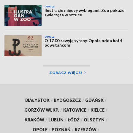
OPOLE
Ilustracje między wybiegami. Zoo pokaże
zwierzęta w sztuce
OPOLE
O 17.00 zawyją syreny. Opole odda hołd
powstańcom
ZOBACZ WIĘCEJ
BIAŁYSTOK
/
BYDGOSZCZ
/
GDAŃSK
/
GORZÓW WLKP.
/
KATOWICE
/
KIELCE
/
KRAKÓW
/
LUBLIN
/
ŁÓDŹ
/
OLSZTYN
/
OPOLE
/
POZNAŃ
/
RZESZÓW
/