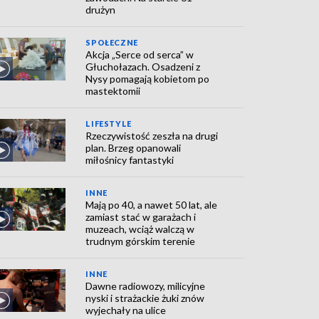
drużyn
SPOŁECZNE
Akcja „Serce od serca” w
Głuchołazach. Osadzeni z
Nysy pomagają kobietom po
mastektomii
LIFESTYLE
Rzeczywistość zeszła na drugi
plan. Brzeg opanowali
miłośnicy fantastyki
INNE
Mają po 40, a nawet 50 lat, ale
zamiast stać w garażach i
muzeach, wciąż walczą w
trudnym górskim terenie
INNE
Dawne radiowozy, milicyjne
nyski i strażackie żuki znów
wyjechały na ulice