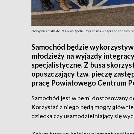
Nowy bus trafił do PCPR w Opolu. Pojazd ma wesprzeć rodziny ora
Samochód będzie wykorzystywan
młodzieży na wyjazdy integracyjn
specjalistyczne. Z busa skorzys
opuszczający tzw. pieczę zastę
pracę Powiatowego Centrum P
Samochód jest w pełni dostosowany d
Korzystać z niego będą mogły głównie
dziecka czy usamodzielniający się wy
Zakup busa to kolejny element realizo