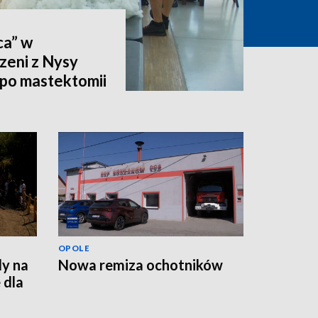
ca” w
zeni z Nysy
po mastektomii
OPOLE
dy na
Nowa remiza ochotników
 dla