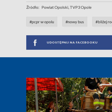
Źródło:
Powiat Opolski, TVP3 Opole
#pcpr w opolu
#nowy bus
#bliżej ro
UDOSTĘPNIJ NA FACEBOOKU