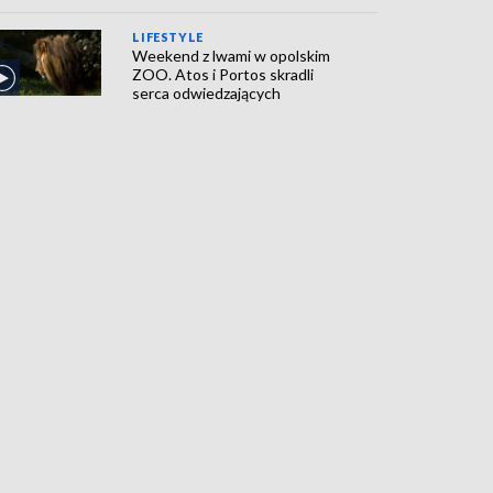
LIFESTYLE
Weekend z lwami w opolskim
ZOO. Atos i Portos skradli
serca odwiedzających