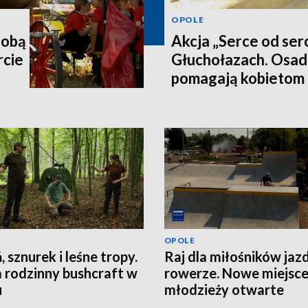
OPOLE
sobą
Akcja „Serce od ser
rcie
Głuchołazach. Osad
pomagają kobietom 
OPOLE
, sznurek i leśne tropy.
Raj dla miłośników jaz
 rodzinny bushcraft w
rowerze. Nowe miejsce
u
młodzieży otwarte