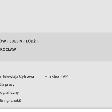
KÓW
/
LUBLIN
/
ŁÓDŹ
/
ROCŁAW
 Telewizja Cyfrowa
Sklep TVP
la prasy
tograficzny
sing (znaki)