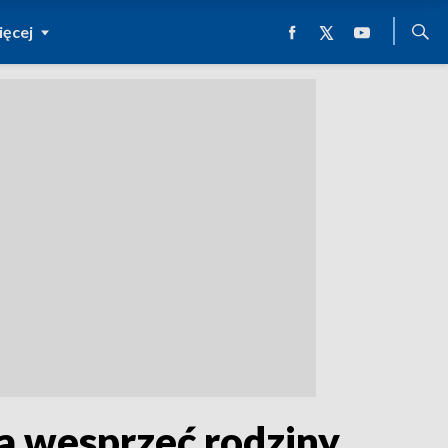
ęcej
a wesprzeć rodziny