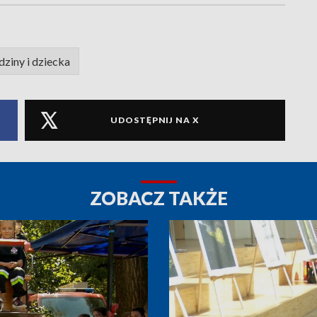
dziny i dziecka
UDOSTĘPNIJ NA X
ZOBACZ TAKŻE