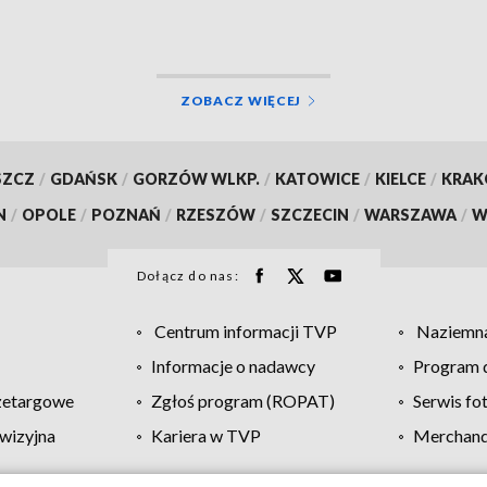
ZOBACZ WIĘCEJ
SZCZ
/
GDAŃSK
/
GORZÓW WLKP.
/
KATOWICE
/
KIELCE
/
KRA
N
/
OPOLE
/
POZNAŃ
/
RZESZÓW
/
SZCZECIN
/
WARSZAWA
/
W
Dołącz do nas:
Centrum informacji TVP
Naziemna
Informacje o nadawcy
Program d
zetargowe
Zgłoś program (ROPAT)
Serwis fo
wizyjna
Kariera w TVP
Merchandi