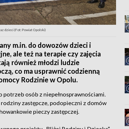
z dzieci (Fot: Powiat Opolski)
y m.in. do dowozów dzieci i
e, ale też na terapie czy zajęcia
tają również młodzi ludzie
pczą, co ma usprawnić codzienną
omocy Rodzinie w Opolu.
o potrzeb osób z niepełnosprawnościami.
 rodziny zastępcze, podopieczni z domów
chowankowie pieczy zastępczej.
wanego projektu „Bliżej Rodziny i Dziecka”.