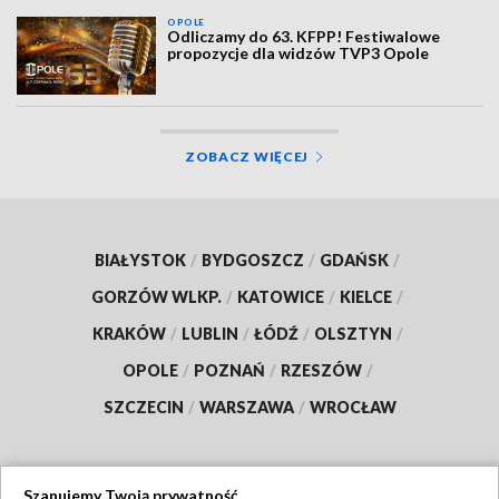
OPOLE
Odliczamy do 63. KFPP! Festiwalowe
propozycje dla widzów TVP3 Opole
ZOBACZ WIĘCEJ
BIAŁYSTOK
/
BYDGOSZCZ
/
GDAŃSK
/
GORZÓW WLKP.
/
KATOWICE
/
KIELCE
/
KRAKÓW
/
LUBLIN
/
ŁÓDŹ
/
OLSZTYN
/
OPOLE
/
POZNAŃ
/
RZESZÓW
/
SZCZECIN
/
WARSZAWA
/
WROCŁAW
Szanujemy Twoją prywatność