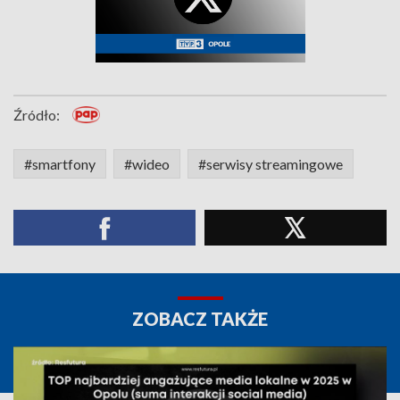
Źródło:
#smartfony
#wideo
#serwisy streamingowe
ZOBACZ TAKŻE