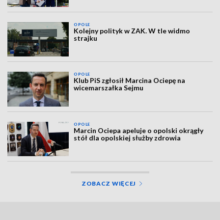
OPOLE
Kolejny polityk w ZAK. W tle widmo
strajku
OPOLE
Klub PiS zgłosił Marcina Ociepę na
wicemarszałka Sejmu
OPOLE
Marcin Ociepa apeluje o opolski okrągły
stół dla opolskiej służby zdrowia
ZOBACZ WIĘCEJ