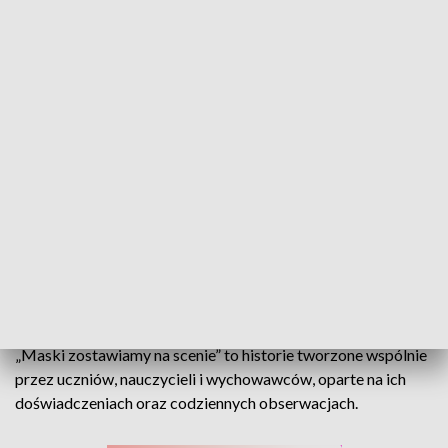
Podsumowanie minionego roku Śląskich Samorządowców. Sporo inwestycji
Dziewięć grup z opolskich szkół oraz placówek wsparcia
dziennego przygotowało autorskie przedstawienia, by
opowiedzieć rówieśnikom o życiu bez uzależnień i bez
nienawiści. XIII Opolski Festiwal Spektakli Profilaktycznych
„Maski zostawiamy na scenie” to historie tworzone wspólnie
przez uczniów, nauczycieli i wychowawców, oparte na ich
doświadczeniach oraz codziennych obserwacjach.