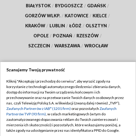
BIAŁYSTOK
/
BYDGOSZCZ
/
GDAŃSK
/
GORZÓW WLKP.
/
KATOWICE
/
KIELCE
/
KRAKÓW
/
LUBLIN
/
ŁÓDŹ
/
OLSZTYN
/
OPOLE
/
POZNAŃ
/
RZESZÓW
/
SZCZECIN
/
WARSZAWA
/
WROCŁAW
Szanujemy Twoją prywatność
Dołącz do nas:
Kliknij "Akceptuję i przechodzę do serwisu", aby wyrazić zgody na
korzystanie z technologii automatycznego śledzenia i zbierania danych,
TVP
dostęp do informacji na Twoim urządzeniu końcowym i ich
Abonament TVP
przechowywanie oraz na przetwarzanie Twoich danych osobowych przez
Regulamin TVP
nas, czyli Telewizję Polską S.A. w likwidacji (zwaną dalej również „TVP”),
Emisja w TVP
Zaufanych Partnerów z IAB* (1201 firm)
oraz pozostałych
Zaufanych
Polityka prywatności
Partnerów TVP (93 firm)
, w celach marketingowych (w tym do
Centrum informacji TVP
Moje zgody
zautomatyzowanego dopasowania reklam do Twoich zainteresowań i
mierzenia ich skuteczności) i pozostałych, które wskazujemy poniżej, a
Naziemna Telewizja Cyfrowa
Pomoc
także zgody na udostępnianie przez nas identyfikatora PPID do Google.