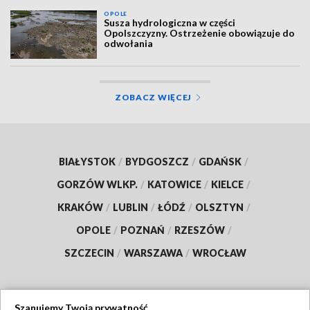
OPOLE
Susza hydrologiczna w części
Opolszczyzny. Ostrzeżenie obowiązuje do
odwołania
ZOBACZ WIĘCEJ
BIAŁYSTOK
/
BYDGOSZCZ
/
GDAŃSK
/
GORZÓW WLKP.
/
KATOWICE
/
KIELCE
/
KRAKÓW
/
LUBLIN
/
ŁÓDŹ
/
OLSZTYN
/
OPOLE
/
POZNAŃ
/
RZESZÓW
/
SZCZECIN
/
WARSZAWA
/
WROCŁAW
Szanujemy Twoją prywatność