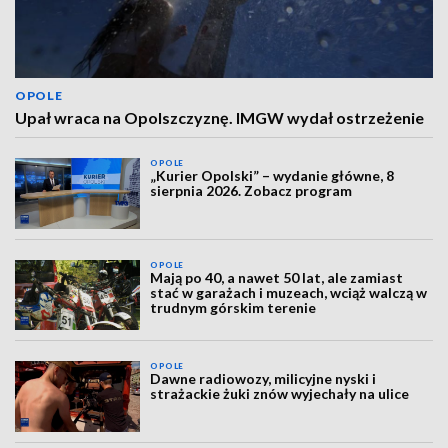
OPOLE
Upał wraca na Opolszczyznę. IMGW wydał ostrzeżenie
OPOLE
„Kurier Opolski” – wydanie główne, 8
sierpnia 2026. Zobacz program
OPOLE
Mają po 40, a nawet 50 lat, ale zamiast
stać w garażach i muzeach, wciąż walczą w
trudnym górskim terenie
OPOLE
Dawne radiowozy, milicyjne nyski i
strażackie żuki znów wyjechały na ulice