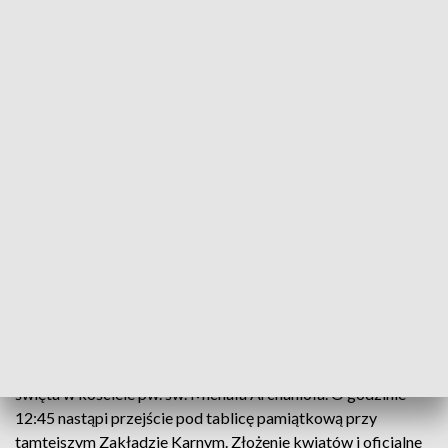
W godzinach 10:00 - 14:00, będzie można tam zwiedzać
wystawę "Śladami czasu nadziei” i wysłuchać wspomnień
Konstantego Geberta nagranych w ramach "Osobistych
ścieżek Solidarności".
Główne wydarzenia rocznicowe zaplanowano na 13 grudnia.
To właśnie tego dnia, o godzinie 10:00, nastąpi złożenie
kwiatów na Skwerze Solidarności przy skrzyżowaniu ulic
Katowickiej i Ozimskiej. Następnie o godzinie 11:00, w
kościele św. Apostołów Piotra i Pawła w Opolu odprawiona
zostanie uroczysta msza św. w intencji ofiar stanu wojennego.
Uroczystości upamiętniające ofiary i wydarzenia związane ze
stanem wojennym odbędą się także w niedzielę, 14 grudnia w
Grodkowie. O godzinie 11:30 odprawiona zostanie msza
święta w kościele pw. św. Michała Archanioła. O godzinie
12:45 nastąpi przejście pod tablicę pamiątkową przy
tamtejszym Zakładzie Karnym. Złożenie kwiatów i oficjalne