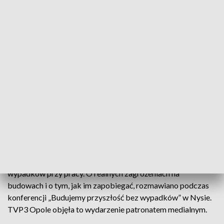
Budujemy przyszłość bez wypadków. Eksperci i młodzi adepci budownictwa
debatowali w Nysie
Nieprawidłowo zmontowane rusztowania, brak
zabezpieczeń i pośpiech. To najczęstsze przyczyny
wypadków przy pracy. O realnych zagrożeniach na
budowach i o tym, jak im zapobiegać, rozmawiano podczas
konferencji „Budujemy przyszłość bez wypadków” w Nysie.
TVP3 Opole objęła to wydarzenie patronatem medialnym.