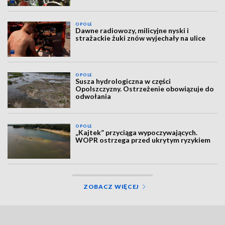
OPOLE
Dawne radiowozy, milicyjne nyski i
strażackie żuki znów wyjechały na ulice
OPOLE
Susza hydrologiczna w części
Opolszczyzny. Ostrzeżenie obowiązuje do
odwołania
OPOLE
„Kajtek” przyciąga wypoczywających.
WOPR ostrzega przed ukrytym ryzykiem
ZOBACZ WIĘCEJ