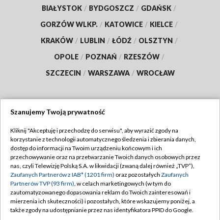
BIAŁYSTOK
/
BYDGOSZCZ
/
GDAŃSK
/
GORZÓW WLKP.
/
KATOWICE
/
KIELCE
/
KRAKÓW
/
LUBLIN
/
ŁÓDŹ
/
OLSZTYN
/
OPOLE
/
POZNAŃ
/
RZESZÓW
/
SZCZECIN
/
WARSZAWA
/
WROCŁAW
Szanujemy Twoją prywatność
Dołącz do nas:
Kliknij "Akceptuję i przechodzę do serwisu", aby wyrazić zgody na
korzystanie z technologii automatycznego śledzenia i zbierania danych,
TVP
dostęp do informacji na Twoim urządzeniu końcowym i ich
Abonament TVP
przechowywanie oraz na przetwarzanie Twoich danych osobowych przez
Regulamin TVP
nas, czyli Telewizję Polską S.A. w likwidacji (zwaną dalej również „TVP”),
Emisja w TVP
Zaufanych Partnerów z IAB* (1201 firm)
oraz pozostałych
Zaufanych
Polityka prywatności
Partnerów TVP (93 firm)
, w celach marketingowych (w tym do
Centrum informacji TVP
Moje zgody
zautomatyzowanego dopasowania reklam do Twoich zainteresowań i
mierzenia ich skuteczności) i pozostałych, które wskazujemy poniżej, a
Naziemna Telewizja Cyfrowa
Pomoc
także zgody na udostępnianie przez nas identyfikatora PPID do Google.