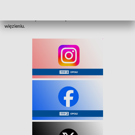
58-latka ma do odbycia karę trzech lat pozbawienia
wolności za spowodowanie ciężkiego uszczerbku na
zdrowiu. Zatrzymana została przewieziona i osadzona w
więzieniu.