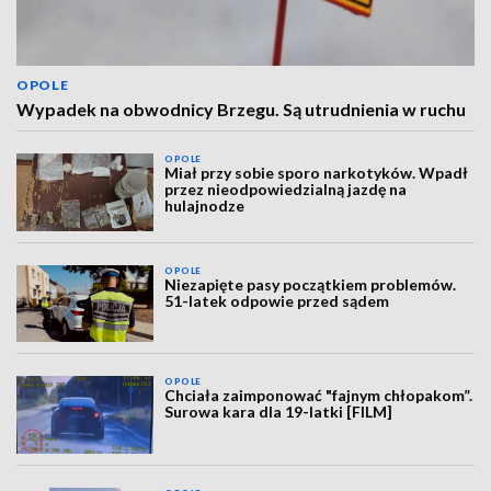
OPOLE
Wypadek na obwodnicy Brzegu. Są utrudnienia w ruchu
OPOLE
Miał przy sobie sporo narkotyków. Wpadł
przez nieodpowiedzialną jazdę na
hulajnodze
OPOLE
Niezapięte pasy początkiem problemów.
51-latek odpowie przed sądem
OPOLE
Chciała zaimponować "fajnym chłopakom”.
Surowa kara dla 19-latki [FILM]