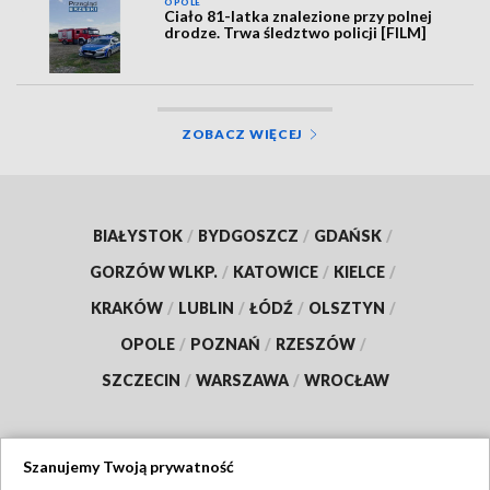
OPOLE
Ciało 81-latka znalezione przy polnej
drodze. Trwa śledztwo policji [FILM]
ZOBACZ WIĘCEJ
BIAŁYSTOK
/
BYDGOSZCZ
/
GDAŃSK
/
GORZÓW WLKP.
/
KATOWICE
/
KIELCE
/
KRAKÓW
/
LUBLIN
/
ŁÓDŹ
/
OLSZTYN
/
OPOLE
/
POZNAŃ
/
RZESZÓW
/
SZCZECIN
/
WARSZAWA
/
WROCŁAW
Szanujemy Twoją prywatność
Dołącz do nas: