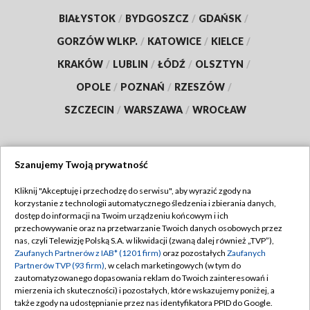
BIAŁYSTOK
/
BYDGOSZCZ
/
GDAŃSK
/
GORZÓW WLKP.
/
KATOWICE
/
KIELCE
/
KRAKÓW
/
LUBLIN
/
ŁÓDŹ
/
OLSZTYN
/
OPOLE
/
POZNAŃ
/
RZESZÓW
/
SZCZECIN
/
WARSZAWA
/
WROCŁAW
Szanujemy Twoją prywatność
Dołącz do nas:
Kliknij "Akceptuję i przechodzę do serwisu", aby wyrazić zgody na
korzystanie z technologii automatycznego śledzenia i zbierania danych,
TVP
dostęp do informacji na Twoim urządzeniu końcowym i ich
Abonament TVP
przechowywanie oraz na przetwarzanie Twoich danych osobowych przez
Regulamin TVP
nas, czyli Telewizję Polską S.A. w likwidacji (zwaną dalej również „TVP”),
Emisja w TVP
Zaufanych Partnerów z IAB* (1201 firm)
oraz pozostałych
Zaufanych
Polityka prywatności
Partnerów TVP (93 firm)
, w celach marketingowych (w tym do
Centrum informacji TVP
Moje zgody
zautomatyzowanego dopasowania reklam do Twoich zainteresowań i
mierzenia ich skuteczności) i pozostałych, które wskazujemy poniżej, a
Naziemna Telewizja Cyfrowa
Pomoc
także zgody na udostępnianie przez nas identyfikatora PPID do Google.