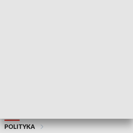
Wejściówka
Zakładka
MNIEJSZOŚCI
Schlesien Journal
POLITYKA