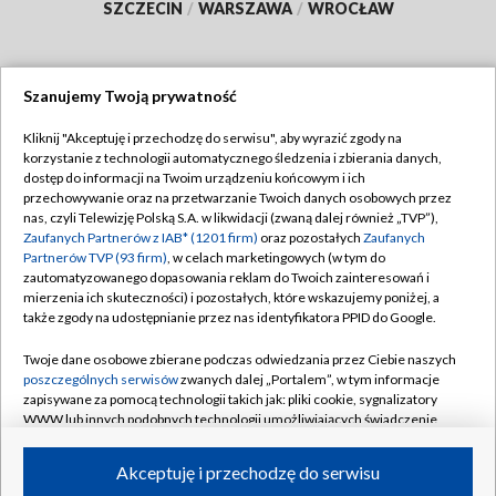
SZCZECIN
/
WARSZAWA
/
WROCŁAW
Szanujemy Twoją prywatność
Dołącz do nas:
Kliknij "Akceptuję i przechodzę do serwisu", aby wyrazić zgody na
korzystanie z technologii automatycznego śledzenia i zbierania danych,
TVP
dostęp do informacji na Twoim urządzeniu końcowym i ich
Abonament TVP
przechowywanie oraz na przetwarzanie Twoich danych osobowych przez
Regulamin TVP
nas, czyli Telewizję Polską S.A. w likwidacji (zwaną dalej również „TVP”),
Emisja w TVP
Zaufanych Partnerów z IAB* (1201 firm)
oraz pozostałych
Zaufanych
Polityka prywatności
Partnerów TVP (93 firm)
, w celach marketingowych (w tym do
Centrum informacji TVP
Moje zgody
zautomatyzowanego dopasowania reklam do Twoich zainteresowań i
mierzenia ich skuteczności) i pozostałych, które wskazujemy poniżej, a
Naziemna Telewizja Cyfrowa
Pomoc
także zgody na udostępnianie przez nas identyfikatora PPID do Google.
Sklep TVP
Biuro reklamy
Twoje dane osobowe zbierane podczas odwiedzania przez Ciebie naszych
Rada Programowa
poszczególnych serwisów
zwanych dalej „Portalem”, w tym informacje
Kontakt
zapisywane za pomocą technologii takich jak: pliki cookie, sygnalizatory
System NOS
WWW lub innych podobnych technologii umożliwiających świadczenie
dopasowanych i bezpiecznych usług, personalizację treści oraz reklam,
Informacje o nadawcy
Kanały
udostępnianie funkcji mediów społecznościowych oraz analizowanie
Akceptuję i przechodzę do serwisu
ruchu w Internecie.
Program dla prasy