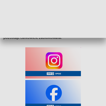
dwojgu dzieciom.
Wypadek miał miejsce za Otmuchowem, na drodze z Wójcic
do Nysy. Na miejscu pracują trzy zespoły ZRM, JRG Nysa,
OSP Otmuchów, OSP Wójcice oraz policja. Zgłoszenie
wpłynęło o 13:40. Służby wciąż prowadzą działania, a droga
pozostaje całkowicie zablokowana.