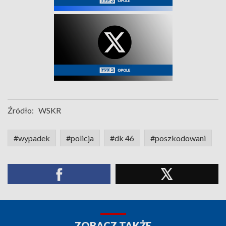
Źródło:
WSKR
#wypadek
#policja
#dk 46
#poszkodowani
ZOBACZ TAKŻE