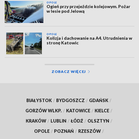
OPOLE
Ogień przy przejeździe kolejowym. Pożar
w lesie pod Jelową
OPOLE
Kolizja i dachowanie na A4. Utrudnienia w
stronę Katowic
ZOBACZ WIĘCEJ
BIAŁYSTOK
/
BYDGOSZCZ
/
GDAŃSK
/
GORZÓW WLKP.
/
KATOWICE
/
KIELCE
/
KRAKÓW
/
LUBLIN
/
ŁÓDŹ
/
OLSZTYN
/
OPOLE
/
POZNAŃ
/
RZESZÓW
/