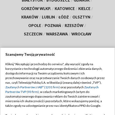
BIAŁYSTOK
/
BYDGOSZCZ
/
GDAŃSK
/
GORZÓW WLKP.
/
KATOWICE
/
KIELCE
/
KRAKÓW
/
LUBLIN
/
ŁÓDŹ
/
OLSZTYN
/
OPOLE
/
POZNAŃ
/
RZESZÓW
/
SZCZECIN
/
WARSZAWA
/
WROCŁAW
Szanujemy Twoją prywatność
Dołącz do nas:
Kliknij "Akceptuję i przechodzę do serwisu", aby wyrazić zgody na
korzystanie z technologii automatycznego śledzenia i zbierania danych,
TVP
dostęp do informacji na Twoim urządzeniu końcowym i ich
Abonament TVP
przechowywanie oraz na przetwarzanie Twoich danych osobowych przez
Regulamin TVP
nas, czyli Telewizję Polską S.A. w likwidacji (zwaną dalej również „TVP”),
Emisja w TVP
Zaufanych Partnerów z IAB* (1201 firm)
oraz pozostałych
Zaufanych
Polityka prywatności
Partnerów TVP (93 firm)
, w celach marketingowych (w tym do
Centrum informacji TVP
Moje zgody
zautomatyzowanego dopasowania reklam do Twoich zainteresowań i
mierzenia ich skuteczności) i pozostałych, które wskazujemy poniżej, a
Naziemna Telewizja Cyfrowa
Pomoc
także zgody na udostępnianie przez nas identyfikatora PPID do Google.
Sklep TVP
Biuro reklamy