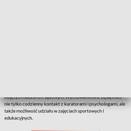
Opole otwiera Ośrodek Kuratorski. Tu młodzi dostaną druga szansę
Zamiast stygmatyzacji - wsparcie. W Opolu oficjalnie
otwarto Ośrodek Kuratorski przy Sądzie Rejonowym w
Opolu. To miejsce ma realnie odmienić życie młodych osób
objętych nadzorem sądowym. Wychowankowie będą mieli
nie tylko codzienny kontakt z kuratorami i psychologami, ale
także możliwość udziału w zajęciach sportowych i
edukacyjnych.