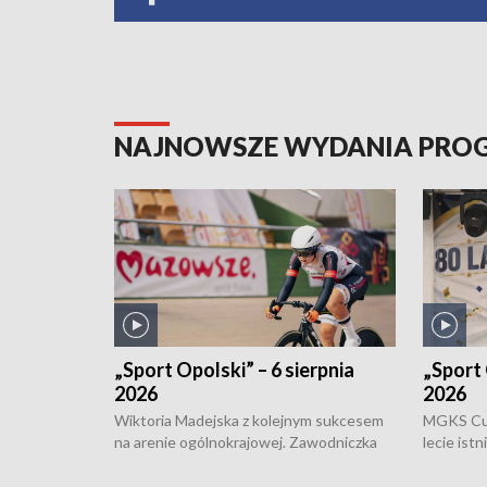
NAJNOWSZE WYDANIA PR
„Sport Opolski” – 6 sierpnia
„Sport 
2026
2026
Wiktoria Madejska z kolejnym sukcesem
MGKS Cuk
na arenie ogólnokrajowej. Zawodniczka
lecie ist
Klubu Kolarskiego Ziemia Brzeska
odbył się
została podwójna Mistrzynią Polski
również o