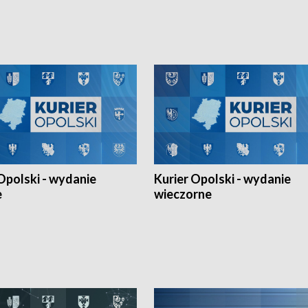
h Mistrzostw w siatkówce
w ramach Ligi Narodów. Rywalizacja
 amatorów w Opolu oraz o
odbyła się w węgierskim Szolnok.
lejarza Opole. Zapraszamy!
Opolski - wydanie
Kurier Opolski - wydanie
e
wieczorne