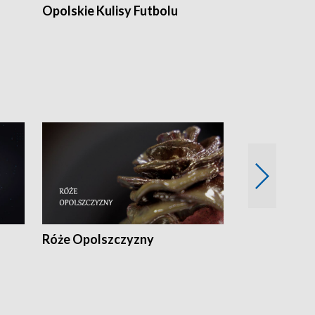
Opolskie Kulisy Futbolu
Złote chwile
sportu
Róże Opolszczyzny
Czas report