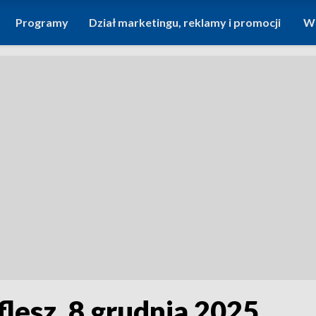
Programy
Dział marketingu, reklamy i promocji
Wi
flesz, 8 grudnia 2025