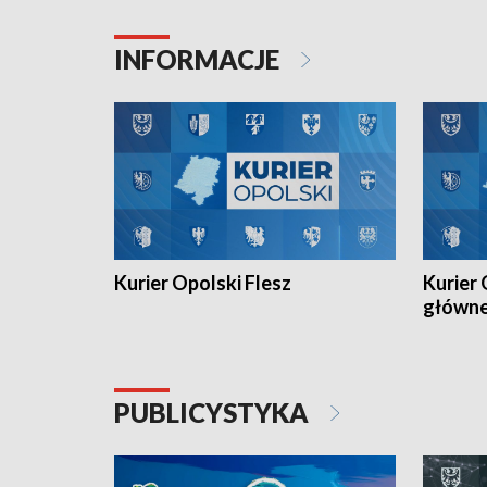
Juniorów Młodszych w kolarstwie
Otwartyc
torowym.
plażowej
INFORMACJE
meczu Ko
Kurier Opolski Flesz
Kurier 
główn
PUBLICYSTYKA