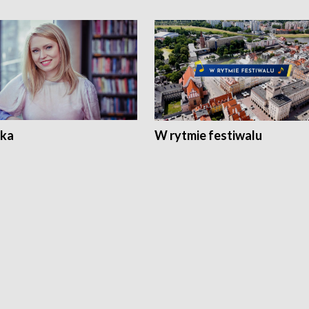
ka
W rytmie festiwalu