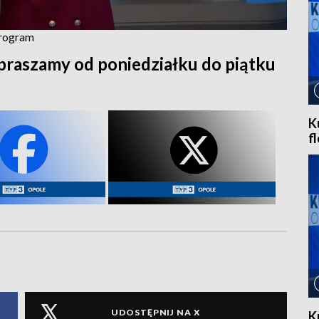
program
praszamy od poniedziałku do piątku
K
f
UDOSTĘPNIJ NA X
K