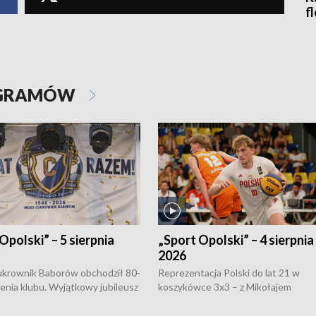
f
OGRAMÓW
Opolski” – 5 sierpnia
„Sport Opolski” – 4 sierpnia
2026
rownik Baborów obchodził 80-
Reprezentacja Polski do lat 21 w
nienia klubu. Wyjątkowy jubileusz
koszykówce 3x3 – z Mikołajem
 na sportowo. W programie
Kowalczykiem z opolskiego AZS-u 
 turnieju eliminacyjnym
składzie - wygrała dwa z trzech tur