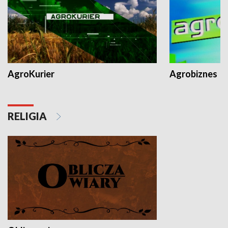
AgroKurier
Agrobiznes
RELIGIA