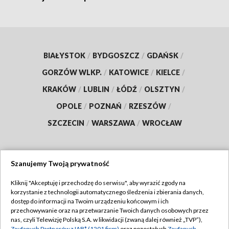
BIAŁYSTOK
/
BYDGOSZCZ
/
GDAŃSK
/
GORZÓW WLKP.
/
KATOWICE
/
KIELCE
/
KRAKÓW
/
LUBLIN
/
ŁÓDŹ
/
OLSZTYN
/
OPOLE
/
POZNAŃ
/
RZESZÓW
/
SZCZECIN
/
WARSZAWA
/
WROCŁAW
Szanujemy Twoją prywatność
Dołącz do nas:
Kliknij "Akceptuję i przechodzę do serwisu", aby wyrazić zgody na
korzystanie z technologii automatycznego śledzenia i zbierania danych,
TVP
dostęp do informacji na Twoim urządzeniu końcowym i ich
Abonament TVP
przechowywanie oraz na przetwarzanie Twoich danych osobowych przez
Regulamin TVP
nas, czyli Telewizję Polską S.A. w likwidacji (zwaną dalej również „TVP”),
Emisja w TVP
Zaufanych Partnerów z IAB* (1201 firm)
oraz pozostałych
Zaufanych