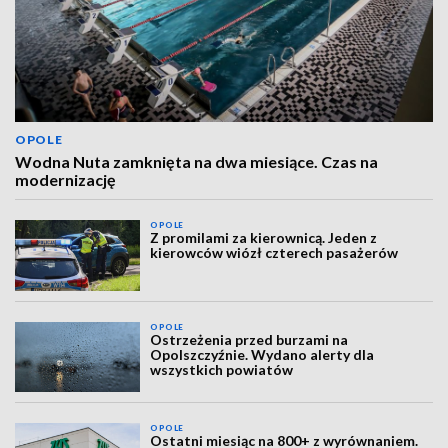
OPOLE
Wodna Nuta zamknięta na dwa miesiące. Czas na
modernizację
OPOLE
Z promilami za kierownicą. Jeden z
kierowców wiózł czterech pasażerów
OPOLE
Ostrzeżenia przed burzami na
Opolszczyźnie. Wydano alerty dla
wszystkich powiatów
OPOLE
Ostatni miesiąc na 800+ z wyrównaniem.