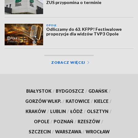
ZUS przypomina o terminie
OPOLE
Odliczamy do 63. KFPP! Festiwalowe
propozycje dla widzów TVP3 Opole
ZOBACZ WIĘCEJ
BIAŁYSTOK
/
BYDGOSZCZ
/
GDAŃSK
/
GORZÓW WLKP.
/
KATOWICE
/
KIELCE
/
KRAKÓW
/
LUBLIN
/
ŁÓDŹ
/
OLSZTYN
/
OPOLE
/
POZNAŃ
/
RZESZÓW
/
SZCZECIN
/
WARSZAWA
/
WROCŁAW