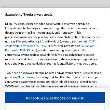
Szanujemy Twoją prywatność
Dołącz do nas:
Kliknij "Akceptuję i przechodzę do serwisu", aby wyrazić zgody na
korzystanie z technologii automatycznego śledzenia i zbierania danych,
TVP
dostęp do informacji na Twoim urządzeniu końcowym i ich
Abonament TVP
przechowywanie oraz na przetwarzanie Twoich danych osobowych przez
Regulamin TVP
nas, czyli Telewizję Polską S.A. w likwidacji (zwaną dalej również „TVP”),
Emisja w TVP
Zaufanych Partnerów z IAB* (1201 firm)
oraz pozostałych
Zaufanych
Polityka prywatności
Partnerów TVP (93 firm)
, w celach marketingowych (w tym do
Centrum informacji TVP
Moje zgody
zautomatyzowanego dopasowania reklam do Twoich zainteresowań i
mierzenia ich skuteczności) i pozostałych, które wskazujemy poniżej, a
Naziemna Telewizja Cyfrowa
Pomoc
także zgody na udostępnianie przez nas identyfikatora PPID do Google.
Sklep TVP
Biuro reklamy
Twoje dane osobowe zbierane podczas odwiedzania przez Ciebie naszych
Rada Programowa
poszczególnych serwisów
zwanych dalej „Portalem”, w tym informacje
Kontakt
zapisywane za pomocą technologii takich jak: pliki cookie, sygnalizatory
System NOS
WWW lub innych podobnych technologii umożliwiających świadczenie
dopasowanych i bezpiecznych usług, personalizację treści oraz reklam,
Informacje o nadawcy
Kanały
udostępnianie funkcji mediów społecznościowych oraz analizowanie
Akceptuję i przechodzę do serwisu
ruchu w Internecie.
Program dla prasy
©2026 Telewizja Polska S.A. w likwidacji
Biuro Reklamy
Twoje dane osobowe zbierane podczas odwiedzania przez Ciebie