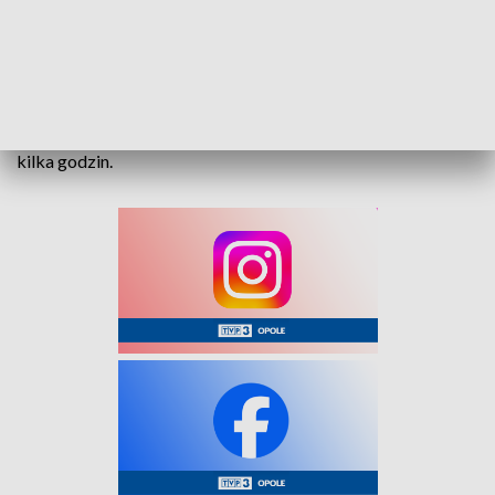
drugiego z samochodów trafiła do szpitala.
Kierowcy obu aut byli trzeźwi.
Do zdarzenia doszło w niedzielę, 7 grudnia, po godzinie
16:00. Skrzyżowanie było całkowicie zablokowane przez
kilka godzin.