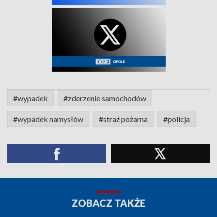
#wypadek
#zderzenie samochodów
#wypadek namysłów
#straż pożarna
#policja
ZOBACZ TAKŻE