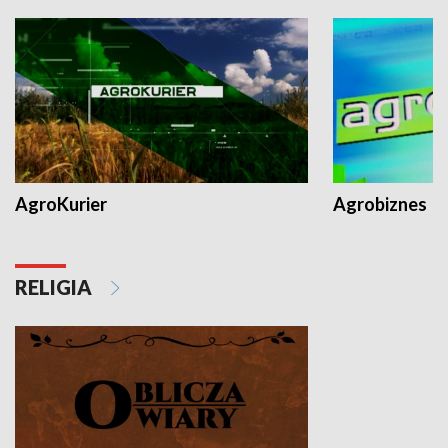
AgroKurier
Agrobiznes
RELIGIA