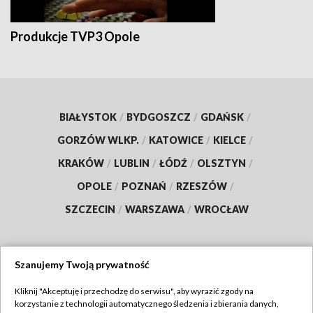
Produkcje TVP3 Opole
BIAŁYSTOK
/
BYDGOSZCZ
/
GDAŃSK
/
GORZÓW WLKP.
/
KATOWICE
/
KIELCE
/
KRAKÓW
/
LUBLIN
/
ŁÓDŹ
/
OLSZTYN
/
OPOLE
/
POZNAŃ
/
RZESZÓW
/
SZCZECIN
/
WARSZAWA
/
WROCŁAW
Szanujemy Twoją prywatność
Dołącz do nas:
Kliknij "Akceptuję i przechodzę do serwisu", aby wyrazić zgody na
korzystanie z technologii automatycznego śledzenia i zbierania danych,
TVP