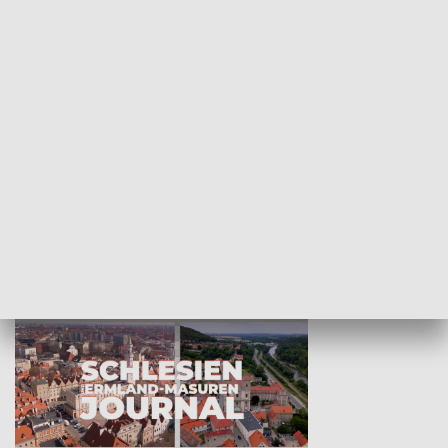
Wejściówka
Zakładka
MNIEJSZOŚCI