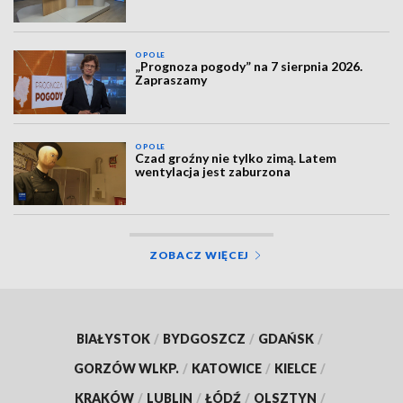
OPOLE
„Prognoza pogody” na 7 sierpnia 2026.
Zapraszamy
OPOLE
Czad groźny nie tylko zimą. Latem
wentylacja jest zaburzona
ZOBACZ WIĘCEJ
BIAŁYSTOK
/
BYDGOSZCZ
/
GDAŃSK
/
GORZÓW WLKP.
/
KATOWICE
/
KIELCE
/
KRAKÓW
/
LUBLIN
/
ŁÓDŹ
/
OLSZTYN
/