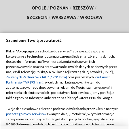
OPOLE
/
POZNAŃ
/
RZESZÓW
/
SZCZECIN
/
WARSZAWA
/
WROCŁAW
Szanujemy Twoją prywatność
Dołącz do nas:
Kliknij "Akceptuję i przechodzę do serwisu", aby wyrazić zgody na
korzystanie z technologii automatycznego śledzenia i zbierania danych,
TVP
dostęp do informacji na Twoim urządzeniu końcowym i ich
Abonament TVP
przechowywanie oraz na przetwarzanie Twoich danych osobowych przez
Regulamin TVP
nas, czyli Telewizję Polską S.A. w likwidacji (zwaną dalej również „TVP”),
Emisja w TVP
Zaufanych Partnerów z IAB* (1201 firm)
oraz pozostałych
Zaufanych
Polityka prywatności
Partnerów TVP (93 firm)
, w celach marketingowych (w tym do
Centrum informacji TVP
Moje zgody
zautomatyzowanego dopasowania reklam do Twoich zainteresowań i
mierzenia ich skuteczności) i pozostałych, które wskazujemy poniżej, a
Naziemna Telewizja Cyfrowa
Pomoc
także zgody na udostępnianie przez nas identyfikatora PPID do Google.
Sklep TVP
Biuro reklamy
Twoje dane osobowe zbierane podczas odwiedzania przez Ciebie naszych
Rada Programowa
poszczególnych serwisów
zwanych dalej „Portalem”, w tym informacje
Kontakt
zapisywane za pomocą technologii takich jak: pliki cookie, sygnalizatory
System NOS
WWW lub innych podobnych technologii umożliwiających świadczenie