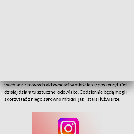
Jest lód i musi być ślisko. W Kluczborku działa sztuczne lodowisko
Pierwszy śnieg w Kluczborku już dawno stopniał, ale
wachlarz zimowych aktywności w mieście się poszerzył. Od
dzisiaj działa tu sztuczne lodowisko. Codziennie będą mogli
skorzystać z niego zarówno młodsi, jak i starsi łyżwiarze.