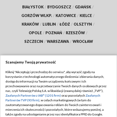
BIAŁYSTOK
/
BYDGOSZCZ
/
GDAŃSK
/
GORZÓW WLKP.
/
KATOWICE
/
KIELCE
/
KRAKÓW
/
LUBLIN
/
ŁÓDŹ
/
OLSZTYN
/
OPOLE
/
POZNAŃ
/
RZESZÓW
/
SZCZECIN
/
WARSZAWA
/
WROCŁAW
Szanujemy Twoją prywatność
Dołącz do nas:
Kliknij "Akceptuję i przechodzę do serwisu", aby wyrazić zgody na
korzystanie z technologii automatycznego śledzenia i zbierania danych,
TVP
dostęp do informacji na Twoim urządzeniu końcowym i ich
Abonament TVP
przechowywanie oraz na przetwarzanie Twoich danych osobowych przez
Regulamin TVP
nas, czyli Telewizję Polską S.A. w likwidacji (zwaną dalej również „TVP”),
Emisja w TVP
Zaufanych Partnerów z IAB* (1201 firm)
oraz pozostałych
Zaufanych
Polityka prywatności
Partnerów TVP (93 firm)
, w celach marketingowych (w tym do
Centrum informacji TVP
Moje zgody
zautomatyzowanego dopasowania reklam do Twoich zainteresowań i
mierzenia ich skuteczności) i pozostałych, które wskazujemy poniżej, a
Naziemna Telewizja Cyfrowa
Pomoc
także zgody na udostępnianie przez nas identyfikatora PPID do Google.