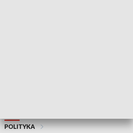
Wejściówka
Zakładka
MNIEJSZOŚCI
Schlesien Journal
POLITYKA