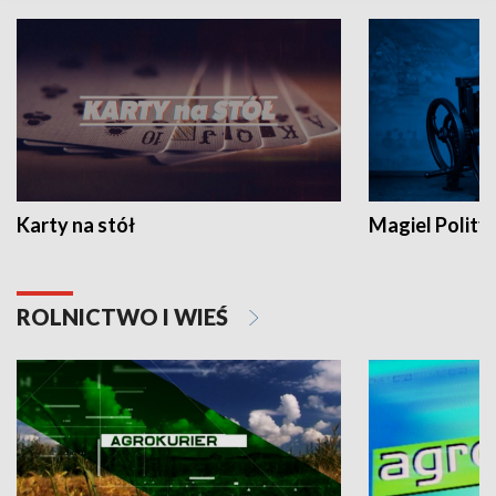
Karty na stół
Magiel Polity
ROLNICTWO I WIEŚ