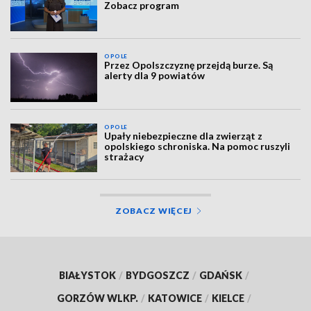
Zobacz program
OPOLE
Przez Opolszczyznę przejdą burze. Są
alerty dla 9 powiatów
OPOLE
Upały niebezpieczne dla zwierząt z
opolskiego schroniska. Na pomoc ruszyli
strażacy
ZOBACZ WIĘCEJ
BIAŁYSTOK
/
BYDGOSZCZ
/
GDAŃSK
/
GORZÓW WLKP.
/
KATOWICE
/
KIELCE
/