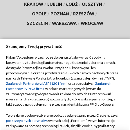
KRAKÓW
/
LUBLIN
/
ŁÓDŹ
/
OLSZTYN
/
OPOLE
/
POZNAŃ
/
RZESZÓW
/
SZCZECIN
/
WARSZAWA
/
WROCŁAW
Szanujemy Twoją prywatność
Dołącz do nas:
Kliknij "Akceptuję i przechodzę do serwisu", aby wyrazić zgody na
korzystanie z technologii automatycznego śledzenia i zbierania danych,
TVP
dostęp do informacji na Twoim urządzeniu końcowym i ich
Abonament TVP
przechowywanie oraz na przetwarzanie Twoich danych osobowych przez
Regulamin TVP
nas, czyli Telewizję Polską S.A. w likwidacji (zwaną dalej również „TVP”),
Emisja w TVP
Zaufanych Partnerów z IAB* (1201 firm)
oraz pozostałych
Zaufanych
Polityka prywatności
Partnerów TVP (93 firm)
, w celach marketingowych (w tym do
Centrum informacji TVP
Moje zgody
zautomatyzowanego dopasowania reklam do Twoich zainteresowań i
mierzenia ich skuteczności) i pozostałych, które wskazujemy poniżej, a
Naziemna Telewizja Cyfrowa
Pomoc
także zgody na udostępnianie przez nas identyfikatora PPID do Google.
Sklep TVP
Biuro reklamy
Twoje dane osobowe zbierane podczas odwiedzania przez Ciebie naszych
Rada Programowa
poszczególnych serwisów
zwanych dalej „Portalem”, w tym informacje
Kontakt
zapisywane za pomocą technologii takich jak: pliki cookie, sygnalizatory
System NOS