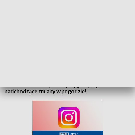
„Prognoza pogody” na 3 grudnia 2025. Zapraszamy
Zapraszamy do zapoznania się z prognozą pogody
na 3 grudnia 2025 roku. Sprawdź, jak będą wyglądać
warunki atmosferyczne i przygotuj się na
nadchodzące zmiany w pogodzie!