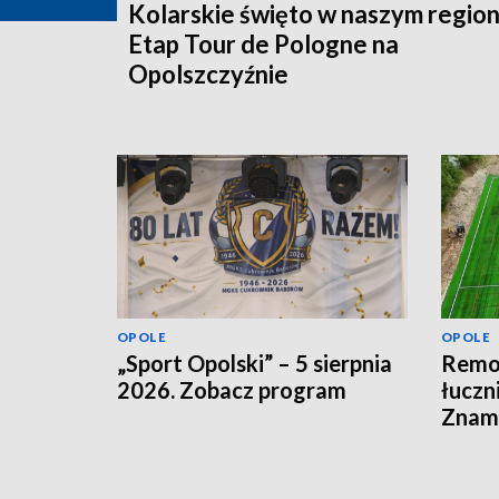
Kolarskie święto w naszym region
Etap Tour de Pologne na
Opolszczyźnie
OPOLE
OPOLE
„Sport Opolski” – 5 sierpnia
Remon
2026. Zobacz program
łuczn
Znamy
otwar