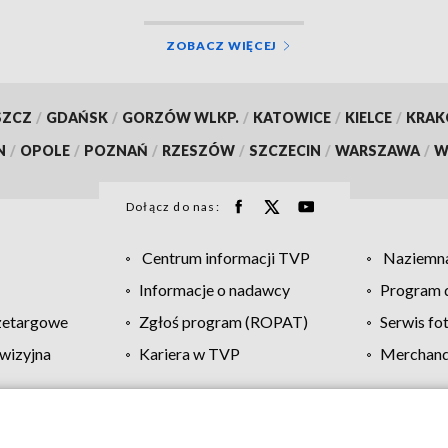
ZOBACZ WIĘCEJ
SZCZ
/
GDAŃSK
/
GORZÓW WLKP.
/
KATOWICE
/
KIELCE
/
KRA
N
/
OPOLE
/
POZNAŃ
/
RZESZÓW
/
SZCZECIN
/
WARSZAWA
/
W
Dołącz do nas:
Centrum informacji TVP
Naziemna
Informacje o nadawcy
Program d
zetargowe
Zgłoś program (ROPAT)
Serwis fo
wizyjna
Kariera w TVP
Merchandi