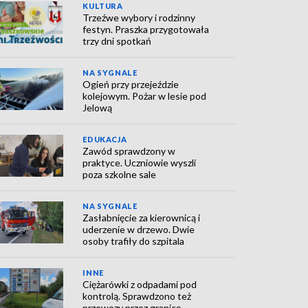
KULTURA
Trzeźwe wybory i rodzinny
festyn. Praszka przygotowała
trzy dni spotkań
NA SYGNALE
Ogień przy przejeździe
kolejowym. Pożar w lesie pod
Jelową
EDUKACJA
Zawód sprawdzony w
praktyce. Uczniowie wyszli
poza szkolne sale
NA SYGNALE
Zasłabnięcie za kierownicą i
uderzenie w drzewo. Dwie
osoby trafiły do szpitala
INNE
Ciężarówki z odpadami pod
kontrolą. Sprawdzono też
przewozy przez granicę