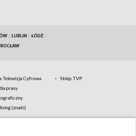
KÓW
/
LUBLIN
/
ŁÓDŹ
/
ROCŁAW
 Telewizja Cyfrowa
Sklep TVP
la prasy
tograficzny
sing (znaki)