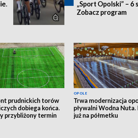
ie.
„Sport Opolski” – 6 
Zobacz program
OPOLE
t prudnickich torów
Trwa modernizacja opo
iczych dobiega końca.
pływalni Wodna Nuta.
 przybliżony termin
już na półmetku
cia obiektu