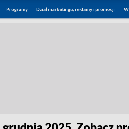
Programy
Dział marketingu, reklamy i promocji
Wi
2 grudnia 2025. Zobacz p