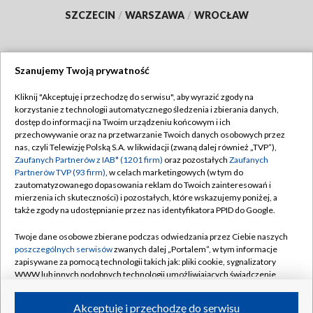
SZCZECIN
/
WARSZAWA
/
WROCŁAW
Szanujemy Twoją prywatność
Dołącz do nas:
Kliknij "Akceptuję i przechodzę do serwisu", aby wyrazić zgody na
korzystanie z technologii automatycznego śledzenia i zbierania danych,
TVP
dostęp do informacji na Twoim urządzeniu końcowym i ich
Abonament TVP
przechowywanie oraz na przetwarzanie Twoich danych osobowych przez
Regulamin TVP
nas, czyli Telewizję Polską S.A. w likwidacji (zwaną dalej również „TVP”),
Emisja w TVP
Zaufanych Partnerów z IAB* (1201 firm)
oraz pozostałych
Zaufanych
Polityka prywatności
Partnerów TVP (93 firm)
, w celach marketingowych (w tym do
Centrum informacji TVP
Moje zgody
zautomatyzowanego dopasowania reklam do Twoich zainteresowań i
mierzenia ich skuteczności) i pozostałych, które wskazujemy poniżej, a
Naziemna Telewizja Cyfrowa
Pomoc
także zgody na udostępnianie przez nas identyfikatora PPID do Google.
Sklep TVP
Biuro reklamy
Twoje dane osobowe zbierane podczas odwiedzania przez Ciebie naszych
Rada Programowa
poszczególnych serwisów
zwanych dalej „Portalem”, w tym informacje
Kontakt
zapisywane za pomocą technologii takich jak: pliki cookie, sygnalizatory
System NOS
WWW lub innych podobnych technologii umożliwiających świadczenie
dopasowanych i bezpiecznych usług, personalizację treści oraz reklam,
Informacje o nadawcy
Kanały
udostępnianie funkcji mediów społecznościowych oraz analizowanie
Akceptuję i przechodzę do serwisu
ruchu w Internecie.