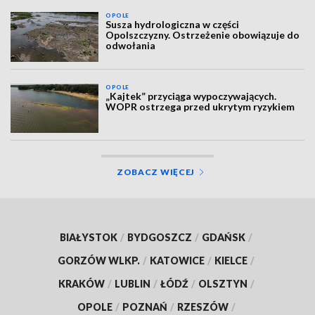
OPOLE
Susza hydrologiczna w części
Opolszczyzny. Ostrzeżenie obowiązuje do
odwołania
OPOLE
„Kajtek” przyciąga wypoczywających.
WOPR ostrzega przed ukrytym ryzykiem
ZOBACZ WIĘCEJ
BIAŁYSTOK
/
BYDGOSZCZ
/
GDAŃSK
/
GORZÓW WLKP.
/
KATOWICE
/
KIELCE
/
KRAKÓW
/
LUBLIN
/
ŁÓDŹ
/
OLSZTYN
/
OPOLE
/
POZNAŃ
/
RZESZÓW
/