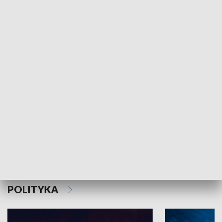
MNIEJSZOŚCI
Schlesien Journal
POLITYKA