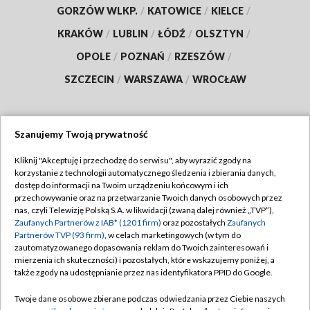
GORZÓW WLKP.
/
KATOWICE
/
KIELCE
/
KRAKÓW
/
LUBLIN
/
ŁÓDŹ
/
OLSZTYN
/
OPOLE
/
POZNAŃ
/
RZESZÓW
/
SZCZECIN
/
WARSZAWA
/
WROCŁAW
Szanujemy Twoją prywatność
Dołącz do nas:
Kliknij "Akceptuję i przechodzę do serwisu", aby wyrazić zgody na
korzystanie z technologii automatycznego śledzenia i zbierania danych,
TVP
dostęp do informacji na Twoim urządzeniu końcowym i ich
Abonament TVP
przechowywanie oraz na przetwarzanie Twoich danych osobowych przez
Regulamin TVP
nas, czyli Telewizję Polską S.A. w likwidacji (zwaną dalej również „TVP”),
Emisja w TVP
Zaufanych Partnerów z IAB* (1201 firm)
oraz pozostałych
Zaufanych
Polityka prywatności
Partnerów TVP (93 firm)
, w celach marketingowych (w tym do
Centrum informacji TVP
Moje zgody
zautomatyzowanego dopasowania reklam do Twoich zainteresowań i
mierzenia ich skuteczności) i pozostałych, które wskazujemy poniżej, a
Naziemna Telewizja Cyfrowa
Pomoc
także zgody na udostępnianie przez nas identyfikatora PPID do Google.
Sklep TVP
Biuro reklamy
Twoje dane osobowe zbierane podczas odwiedzania przez Ciebie naszych
Rada Programowa