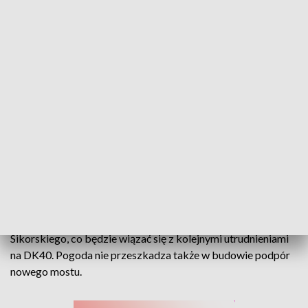
Kolejny etap rozbudowy DK40 w Głuchołazach. Nie zwalniają prace przy
budowie mostu
Roboty drogowe w Głuchołazach wchodzą w kolejny etap.
Od dziś wykonawca rozpoczyna prace przy ulicy
Sikorskiego, co będzie wiązać się z kolejnymi utrudnieniami
na DK40. Pogoda nie przeszkadza także w budowie podpór
nowego mostu.