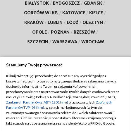
BIAŁYSTOK
/
BYDGOSZCZ
/
GDAŃSK
/
GORZÓW WLKP.
/
KATOWICE
/
KIELCE
/
KRAKÓW
/
LUBLIN
/
ŁÓDŹ
/
OLSZTYN
/
OPOLE
/
POZNAŃ
/
RZESZÓW
/
SZCZECIN
/
WARSZAWA
/
WROCŁAW
Szanujemy Twoją prywatność
Dołącz do nas:
Kliknij "Akceptuję i przechodzę do serwisu", aby wyrazić zgody na
korzystanie z technologii automatycznego śledzenia i zbierania danych,
TVP
dostęp do informacji na Twoim urządzeniu końcowym i ich
Abonament TVP
przechowywanie oraz na przetwarzanie Twoich danych osobowych przez
Regulamin TVP
nas, czyli Telewizję Polską S.A. w likwidacji (zwaną dalej również „TVP”),
Emisja w TVP
Zaufanych Partnerów z IAB* (1201 firm)
oraz pozostałych
Zaufanych
Polityka prywatności
Partnerów TVP (93 firm)
, w celach marketingowych (w tym do
Centrum informacji TVP
Moje zgody
zautomatyzowanego dopasowania reklam do Twoich zainteresowań i
mierzenia ich skuteczności) i pozostałych, które wskazujemy poniżej, a
Naziemna Telewizja Cyfrowa
Pomoc
także zgody na udostępnianie przez nas identyfikatora PPID do Google.
Sklep TVP
Biuro reklamy