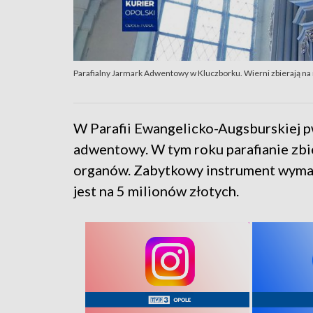
Parafialny Jarmark Adwentowy w Kluczborku. Wierni zbierają n
W Parafii Ewangelicko-Augsburskiej p
adwentowy. W tym roku parafianie zbi
organów. Zabytkowy instrument wymaga
jest na 5 milionów złotych.