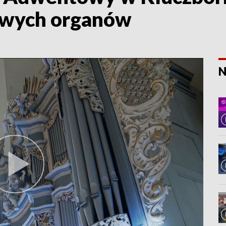
owych organów
N