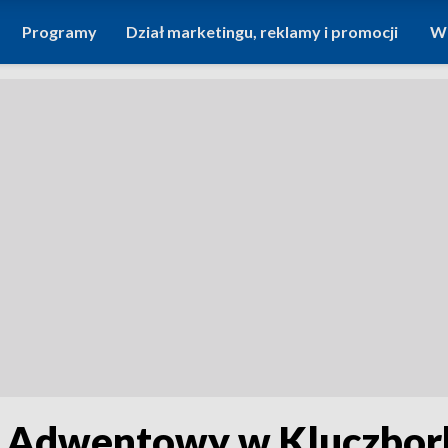
Programy
Dział marketingu, reklamy i promocji
Wi
k Adwentowy w Kluczbork