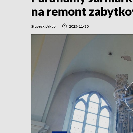
na remont zabytk
Słupecki Jakub
2025-11-30