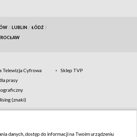
KÓW
/
LUBLIN
/
ŁÓDŹ
/
ROCŁAW
 Telewizja Cyfrowa
Sklep TVP
la prasy
tograficzny
sing (znaki)
klamy
Kontakt
rania danych, dostęp do informacji na Twoim urządzeniu