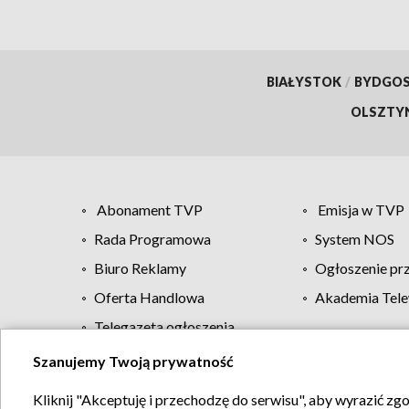
BIAŁYSTOK
/
BYDGO
OLSZTY
Abonament TVP
Emisja w TVP
Rada Programowa
System NOS
Biuro Reklamy
Ogłoszenie pr
Oferta Handlowa
Akademia Tele
Telegazeta ogłoszenia
Szanujemy Twoją prywatność
Regulamin TVP
Kliknij "Akceptuję i przechodzę do serwisu", aby wyrazić zg