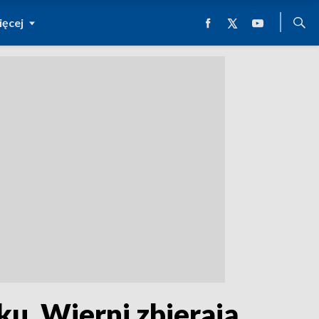
ęcej
u. Wierni zbierają