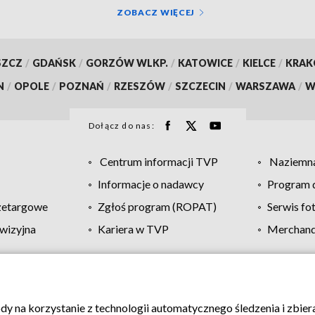
ZOBACZ WIĘCEJ
SZCZ
/
GDAŃSK
/
GORZÓW WLKP.
/
KATOWICE
/
KIELCE
/
KRA
N
/
OPOLE
/
POZNAŃ
/
RZESZÓW
/
SZCZECIN
/
WARSZAWA
/
W
Dołącz do nas:
Centrum informacji TVP
Naziemna
Informacje o nadawcy
Program d
zetargowe
Zgłoś program (ROPAT)
Serwis fo
wizyjna
Kariera w TVP
Merchandi
Polityka prywatności
Moje zgody
Pomoc
Biuro re
ody na korzystanie z technologii automatycznego śledzenia i zbie