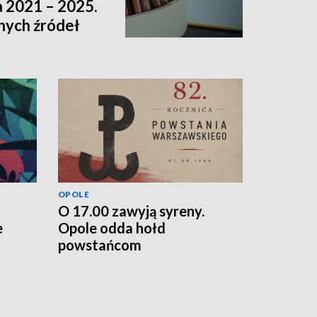
a 2021 – 2025.
nnych źródeł
OPOLE
O 17.00 zawyją syreny.
e
Opole odda hołd
powstańcom