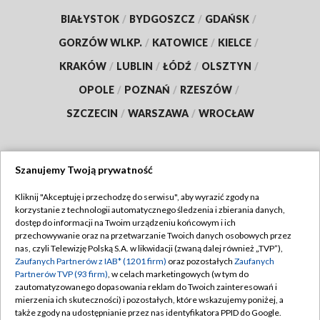
BIAŁYSTOK
/
BYDGOSZCZ
/
GDAŃSK
/
GORZÓW WLKP.
/
KATOWICE
/
KIELCE
/
KRAKÓW
/
LUBLIN
/
ŁÓDŹ
/
OLSZTYN
/
OPOLE
/
POZNAŃ
/
RZESZÓW
/
SZCZECIN
/
WARSZAWA
/
WROCŁAW
Szanujemy Twoją prywatność
Dołącz do nas:
Kliknij "Akceptuję i przechodzę do serwisu", aby wyrazić zgody na
korzystanie z technologii automatycznego śledzenia i zbierania danych,
TVP
dostęp do informacji na Twoim urządzeniu końcowym i ich
Abonament TVP
przechowywanie oraz na przetwarzanie Twoich danych osobowych przez
Regulamin TVP
nas, czyli Telewizję Polską S.A. w likwidacji (zwaną dalej również „TVP”),
Emisja w TVP
Zaufanych Partnerów z IAB* (1201 firm)
oraz pozostałych
Zaufanych
Polityka prywatności
Partnerów TVP (93 firm)
, w celach marketingowych (w tym do
Centrum informacji TVP
Moje zgody
zautomatyzowanego dopasowania reklam do Twoich zainteresowań i
mierzenia ich skuteczności) i pozostałych, które wskazujemy poniżej, a
Naziemna Telewizja Cyfrowa
Pomoc
także zgody na udostępnianie przez nas identyfikatora PPID do Google.