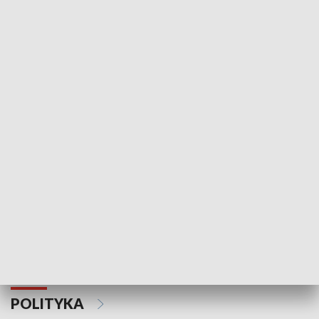
Wejściówka
Zakładka
MNIEJSZOŚCI
Schlesien Journal
POLITYKA