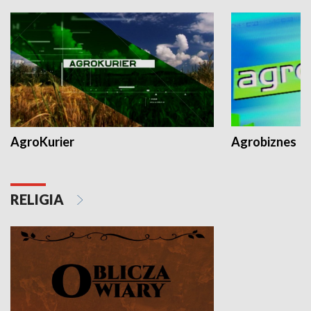
AgroKurier
Agrobiznes
RELIGIA