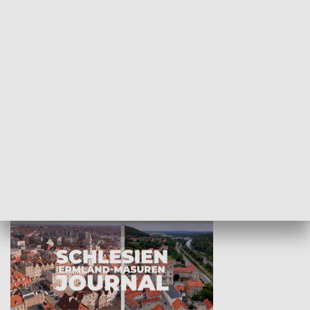
Wejściówka
Zakładka
MNIEJSZOŚCI