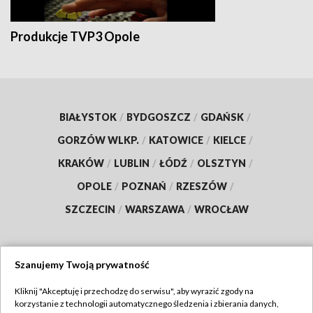
Produkcje TVP3 Opole
BIAŁYSTOK
/
BYDGOSZCZ
/
GDAŃSK
/
GORZÓW WLKP.
/
KATOWICE
/
KIELCE
/
KRAKÓW
/
LUBLIN
/
ŁÓDŹ
/
OLSZTYN
/
OPOLE
/
POZNAŃ
/
RZESZÓW
/
SZCZECIN
/
WARSZAWA
/
WROCŁAW
Szanujemy Twoją prywatność
Dołącz do nas:
Kliknij "Akceptuję i przechodzę do serwisu", aby wyrazić zgody na
korzystanie z technologii automatycznego śledzenia i zbierania danych,
TVP