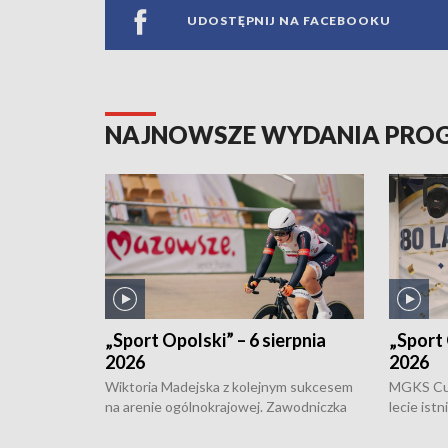
UDOSTĘPNIJ NA FACEBOOKU
NAJNOWSZE WYDANIA PR
„Sport Opolski” – 6 sierpnia
„Sport 
2026
2026
Wiktoria Madejska z kolejnym sukcesem
MGKS Cuk
na arenie ogólnokrajowej. Zawodniczka
lecie ist
Klubu Kolarskiego Ziemia Brzeska
odbył się
została podwójna Mistrzynią Polski
również o