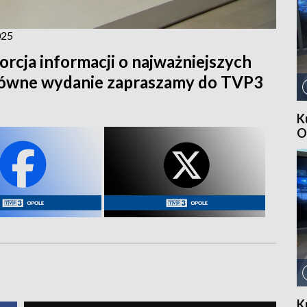
025
orcja informacji o najważniejszych
główne wydanie zapraszamy do TVP3
K
O
K