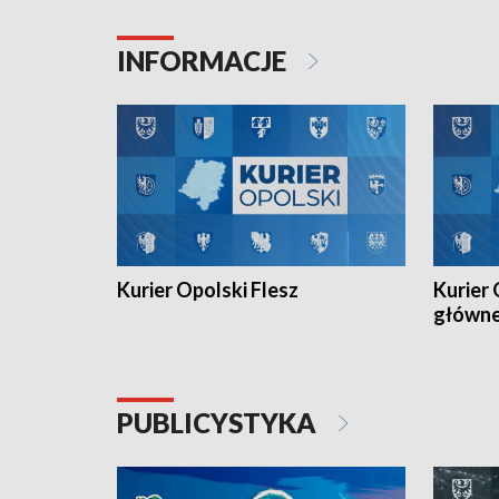
Juniorów Młodszych w kolarstwie
Otwartyc
torowym.
plażowej
INFORMACJE
meczu Ko
Kurier Opolski Flesz
Kurier 
główn
PUBLICYSTYKA