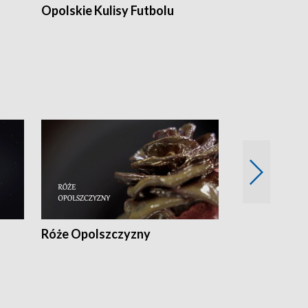
Opolskie Kulisy Futbolu
Złote chwile
sportu
Róże Opolszczyzny
Czas report