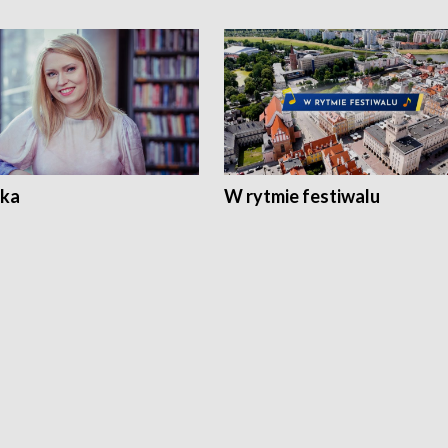
ka
W rytmie festiwalu