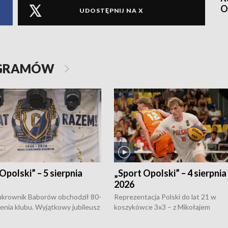
O
UDOSTĘPNIJ NA X
OGRAMÓW
Opolski” – 5 sierpnia
„Sport Opolski” – 4 sierpnia
2026
rownik Baborów obchodził 80-
Reprezentacja Polski do lat 21 w
nienia klubu. Wyjątkowy jubileusz
koszykówce 3x3 – z Mikołajem
 na sportowo. W programie
Kowalczykiem z opolskiego AZS-u 
 turnieju eliminacyjnym
składzie - wygrała dwa z trzech tur