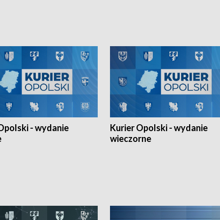
h Mistrzostw w siatkówce
w ramach Ligi Narodów. Rywalizacja
 amatorów w Opolu oraz o
odbyła się w węgierskim Szolnok.
lejarza Opole. Zapraszamy!
Opolski - wydanie
Kurier Opolski - wydanie
e
wieczorne