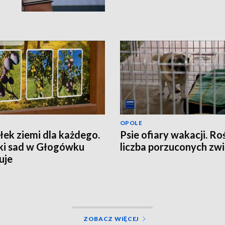
OPOLE
ek ziemi dla każdego.
Psie ofiary wakacji. Ro
ki sad w Głogówku
liczba porzuconych zwi
uje
ZOBACZ WIĘCEJ