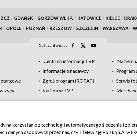
SZCZ
/
GDAŃSK
/
GORZÓW WLKP.
/
KATOWICE
/
KIELCE
/
KRA
N
/
OPOLE
/
POZNAŃ
/
RZESZÓW
/
SZCZECIN
/
WARSZAWA
/
W
Dołącz do nas:
Centrum informacji TVP
Naziemna
Informacje o nadawcy
Program d
zetargowe
Zgłoś program (ROPAT)
Serwis fo
wizyjna
Kariera w TVP
Merchandi
Polityka prywatności
Moje zgody
Pomoc
Biuro re
ody na korzystanie z technologii automatycznego śledzenia i zbie
 danych osobowych przez nas, czyli Telewizję Polską S.A. w likw