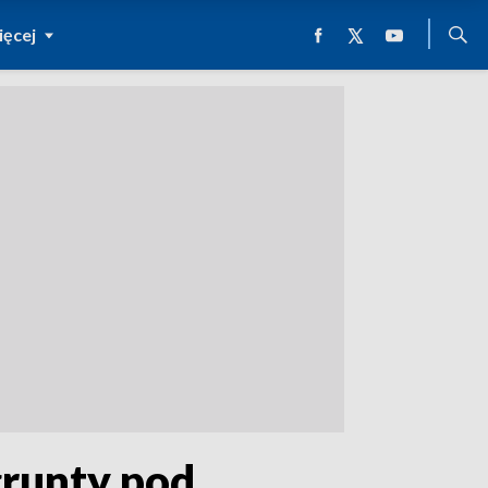
ęcej
grunty pod