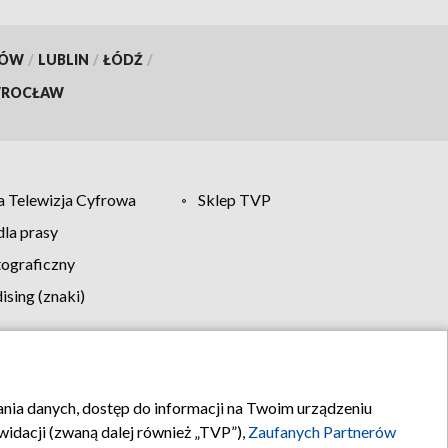
KÓW
/
LUBLIN
/
ŁÓDŹ
/
ROCŁAW
 Telewizja Cyfrowa
Sklep TVP
la prasy
tograficzny
sing (znaki)
klamy
Kontakt
rania danych, dostęp do informacji na Twoim urządzeniu
idacji (zwaną dalej również „TVP”),
Zaufanych Partnerów