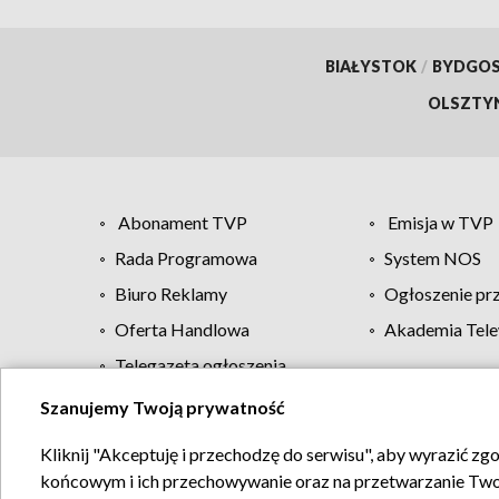
BIAŁYSTOK
/
BYDGO
OLSZTY
Abonament TVP
Emisja w TVP
Rada Programowa
System NOS
Biuro Reklamy
Ogłoszenie pr
Oferta Handlowa
Akademia Tele
Telegazeta ogłoszenia
Szanujemy Twoją prywatność
Regulamin TVP
Kliknij "Akceptuję i przechodzę do serwisu", aby wyrazić zg
końcowym i ich przechowywanie oraz na przetwarzanie Twoich