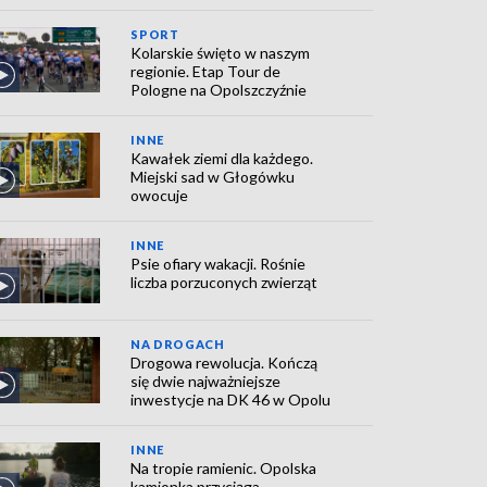
SPORT
Kolarskie święto w naszym
regionie. Etap Tour de
Pologne na Opolszczyźnie
INNE
Kawałek ziemi dla każdego.
Miejski sad w Głogówku
owocuje
INNE
Psie ofiary wakacji. Rośnie
liczba porzuconych zwierząt
NA DROGACH
Drogowa rewolucja. Kończą
się dwie najważniejsze
inwestycje na DK 46 w Opolu
INNE
Na tropie ramienic. Opolska
kamionka przyciąga