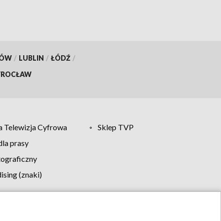
KÓW
/
LUBLIN
/
ŁÓDŹ
/
ROCŁAW
 Telewizja Cyfrowa
Sklep TVP
la prasy
tograficzny
sing (znaki)