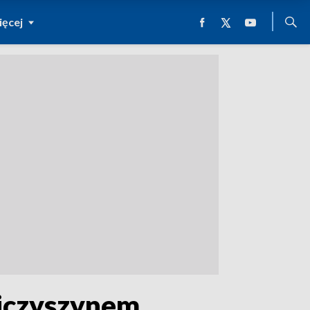
ęcej
jczyszynem