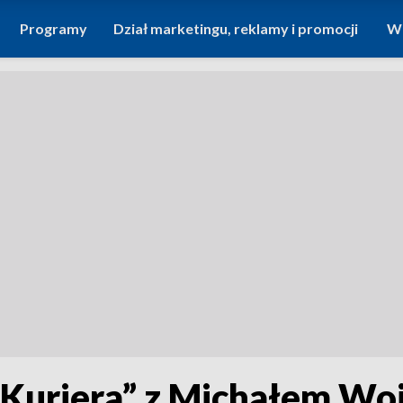
Programy
Dział marketingu, reklamy i promocji
Wi
Kuriera” z Michałem Wo