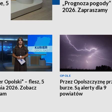
e, 5
„Prognoza pogody” n
2026. Zapraszamy
OPOLE
r Opolski” – flesz, 5
Przez Opolszczyznę pr
nia 2026. Zobacz
burze. Są alerty dla 9
ram
powiatów