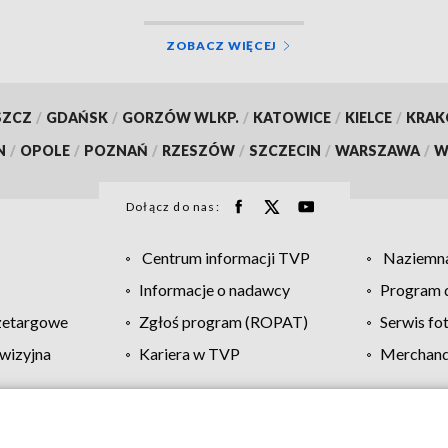
ZOBACZ WIĘCEJ
SZCZ
/
GDAŃSK
/
GORZÓW WLKP.
/
KATOWICE
/
KIELCE
/
KRA
N
/
OPOLE
/
POZNAŃ
/
RZESZÓW
/
SZCZECIN
/
WARSZAWA
/
W
Dołącz do nas:
Centrum informacji TVP
Naziemna
Informacje o nadawcy
Program d
zetargowe
Zgłoś program (ROPAT)
Serwis fo
wizyjna
Kariera w TVP
Merchandi